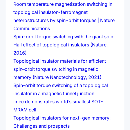
Room temperature magnetization switching in
topological insulator-ferromagnet
heterostructures by spin-orbit torques | Nature
(öffnet in neuem Tab)
Communications
Spin-orbit torque switching with the giant spin
Hall effect of topological insulators (Nature,
(öffnet in neuem Tab)
2016)
Topological insulator materials for efficient
spin–orbit torque switching in magnetic
(öffnet in ne
memory (Nature Nanotechnology, 2021)
Spin–orbit torque switching of a topological
(öffnet in neuem
insulator in a magnetic tunnel junction
imec demonstrates world’s smallest SOT-
(öffnet in neuem Tab)
MRAM cell
Topological insulators for next-gen memory:
(öffnet in neuem Tab)
Challenges and prospects