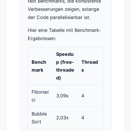
teilt Benchmarks, die konsistente
Verbesserungen zeigen, solange
der Code parallelisierbar ist.
Hier eine Tabelle mit Benchmark-
Ergebnissen:
Speedu
Bench
p (free-
Thread
mark
threade
s
d)
Fibonac
3,09x
4
ci
Bubble
2,03x
4
Sort