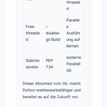
threade
d
Parallel
Free-
–
e
threade
disable-
Ausführ
d
gil Build
ung auf
Kernen
Isolierte
Subinte
PEP
Paralleli
rpreter
734
tät
Dieser Abschied vom GIL macht
Python wettbewerbsfähiger und
bereitet es auf die Zukunft vor.