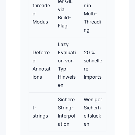
ler GIL
threade
r in
via
d
Multi-
Build-
Modus
Threadi
Flag
ng
Lazy
Deferre
Evaluati
20 %
d
on von
schnelle
Annotat
Typ-
re
ions
Hinweis
Imports
en
Sichere
Weniger
t-
String-
Sicherh
strings
Interpol
eitslück
ation
en