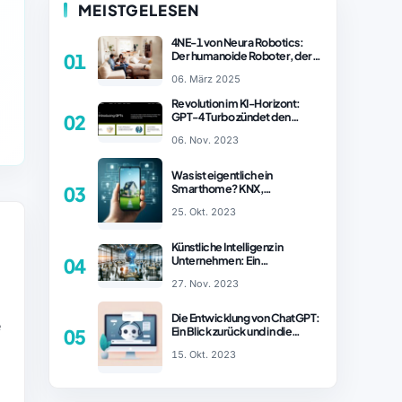
MEISTGELESEN
4NE-1 von Neura Robotics:
Der humanoide Roboter, der
01
2025 Ihren Haushalt
06. März 2025
revolutionieren könnte
Revolution im KI-Horizont:
GPT-4 Turbo zündet den
02
Turboantrieb für Innovationen
06. Nov. 2023
– ChatGPT Revolution!
Was ist eigentlich ein
Smarthome? KNX,
03
Homematic IP und Zigbee im
25. Okt. 2023
Vergleich
Künstliche Intelligenz in
Unternehmen: Ein
04
wachsender Trend
27. Nov. 2023
Die Entwicklung von ChatGPT:
e
Ein Blick zurück und in die
05
Zukunft (Teil 1)
15. Okt. 2023