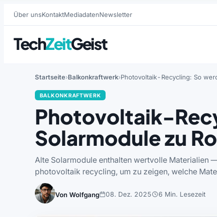
Über uns
Kontakt
Mediadaten
Newsletter
Tech
Zeit
Geist
Startseite
Balkonkraftwerk
Photovoltaik-Recycling: So wer
BALKONKRAFTWERK
Photovoltaik-Recy
Solarmodule zu Ro
Alte Solarmodule enthalten wertvolle Materialien —
photovoltaik recycling, um zu zeigen, welche Mate
08. Dez. 2025
6 Min. Lesezeit
Von Wolfgang