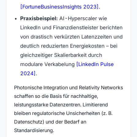
(öffnet in neue
[FortuneBusinessInsights 2023]
.
Praxisbeispiel:
AI-Hyperscaler wie
LinkedIn und Finanzdienstleister berichten
von drastisch verkürzten Latenzzeiten und
deutlich reduzierten Energiekosten – bei
gleichzeitiger Skalierbarkeit durch
modulare Verkabelung
[LinkedIn Pulse
(öffnet in neuem Tab)
2024]
.
Photonische Integration und Relativity Networks
schaffen so die Basis für nachhaltige,
leistungsstarke Datenzentren. Limitierend
bleiben regulatorische Unsicherheiten (z. B.
Datenschutz) und der Bedarf an
Standardisierung.