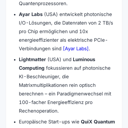
Quantenprozessoren.
Ayar Labs
(USA) entwickelt photonische
I/O-Lösungen, die Datenraten von 2 TB/s
pro Chip ermöglichen und 10x
energieeffizienter als elektrische PCIe-
(öffnet in neuem
Verbindungen sind
[Ayar Labs]
.
Lightmatter
(USA) und
Luminous
Computing
fokussieren auf photonische
KI-Beschleuniger, die
Matrixmultiplikationen rein optisch
berechnen – ein Paradigmenwechsel mit
100-facher Energieeffizienz pro
Rechenoperation.
Europäische Start-ups wie
QuiX Quantum