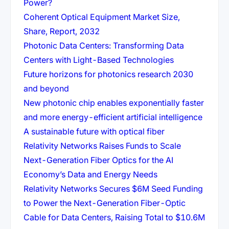
(öffnet in neuem Tab)
Power?
Coherent Optical Equipment Market Size,
(öffnet in neuem Tab)
Share, Report, 2032
Photonic Data Centers: Transforming Data
(öffnet in neu
Centers with Light-Based Technologies
Future horizons for photonics research 2030
(öffnet in neuem Tab)
and beyond
New photonic chip enables exponentially faster
(öffnet
and more energy-efficient artificial intelligence
(öffnet in neuem
A sustainable future with optical fiber
Relativity Networks Raises Funds to Scale
Next-Generation Fiber Optics for the AI
(öffnet in neuem T
Economy’s Data and Energy Needs
Relativity Networks Secures $6M Seed Funding
to Power the Next-Generation Fiber-Optic
(öffne
Cable for Data Centers, Raising Total to $10.6M