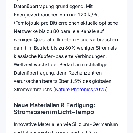
Datenübertragung grundlegend: Mit
Energieverbräuchen von nur 120 fJ/Bit
(Femtojoule pro Bit) erreichen aktuelle optische
Netzwerke bis zu 80 parallele Kanäle auf
wenigen Quadratmillimetern – und verbrauchen
damit im Betrieb bis zu 80% weniger Strom als
klassische Kupfer-basierte Verbindungen.
Weltweit wächst der Bedarf an nachhaltiger
Datenübertragung, denn Rechenzentren
verursachen bereits über 1,5% des globalen
(öffnet in 
Stromverbrauchs
[Nature Photonics 2025]
.
Neue Materialien & Fertigung:
Stromsparen im Licht-Tempo
Innovative Materialien wie Silizium-Germanium
und Lithiumniobat, kombiniert mit 3D-