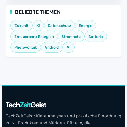
BELIEBTE THEMEN
Zukunft
KI
Datenschutz
Energie
Erneuerbare Energien
Stromnetz
Batterie
Photovoltaik
Android
AI
Tech
Zeit
Geist
TechZeitGeist: Klare Analysen und praktische Einordnung
zu KI, Produkten und Märkten. Für alle, die