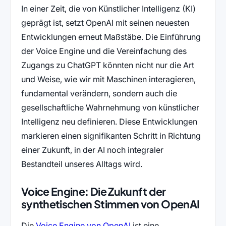
In einer Zeit, die von Künstlicher Intelligenz (KI)
geprägt ist, setzt OpenAI mit seinen neuesten
Entwicklungen erneut Maßstäbe. Die Einführung
der Voice Engine und die Vereinfachung des
Zugangs zu ChatGPT könnten nicht nur die Art
und Weise, wie wir mit Maschinen interagieren,
fundamental verändern, sondern auch die
gesellschaftliche Wahrnehmung von künstlicher
Intelligenz neu definieren. Diese Entwicklungen
markieren einen signifikanten Schritt in Richtung
einer Zukunft, in der AI noch integraler
Bestandteil unseres Alltags wird.
Voice Engine: Die Zukunft der
synthetischen Stimmen von OpenAI
(öffnet in neuem Tab)
Die
Voice Engine von OpenAI
ist eine