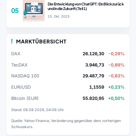
Die Entwicklung von ChatGPT: Ein Blick zurück
und in die Zukunft (Teil 1)
05
15. Okt. 2023
MARKTÜBERSICHT
DAX
26.126,30
-0,29%
TecDAX
3.946,73
-0,89%
NASDAQ 100
29.487,79
-0,83%
EUR/USD
1,1559
+0,23%
Bitcoin (EUR)
55.820,95
+0,50%
Stand: 06.08.2026, 04:06 Uhr
Quelle: Yahoo Finance, Veränderung gegenüber dem vorherigen
Schlusskurs.