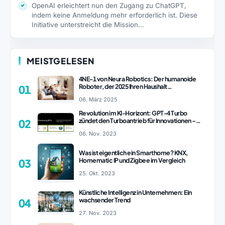
OpenAI erleichtert nun den Zugang zu ChatGPT,
indem keine Anmeldung mehr erforderlich ist. Diese
Initiative unterstreicht die Mission…
MEISTGELESEN
4NE-1 von Neura Robotics: Der humanoide
Roboter, der 2025 Ihren Haushalt
01
revolutionieren könnte
06. März 2025
Revolution im KI-Horizont: GPT-4 Turbo
zündet den Turboantrieb für Innovationen –
02
ChatGPT Revolution!
06. Nov. 2023
Was ist eigentlich ein Smarthome? KNX,
Homematic IP und Zigbee im Vergleich
03
25. Okt. 2023
Künstliche Intelligenz in Unternehmen: Ein
wachsender Trend
04
27. Nov. 2023