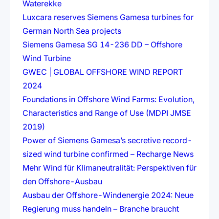
(öffnet in neuem Tab)
Waterekke
Luxcara reserves Siemens Gamesa turbines for
(öffnet in neuem Tab)
German North Sea projects
Siemens Gamesa SG 14-236 DD – Offshore
(öffnet in neuem Tab)
Wind Turbine
GWEC | GLOBAL OFFSHORE WIND REPORT
(öffnet in neuem Tab)
2024
Foundations in Offshore Wind Farms: Evolution,
Characteristics and Range of Use (MDPI JMSE
(öffnet in neuem Tab)
2019)
Power of Siemens Gamesa’s secretive record-
(öffnet
sized wind turbine confirmed – Recharge News
Mehr Wind für Klimaneutralität: Perspektiven für
(öffnet in neuem Tab)
den Offshore-Ausbau
Ausbau der Offshore-Windenergie 2024: Neue
Regierung muss handeln – Branche braucht