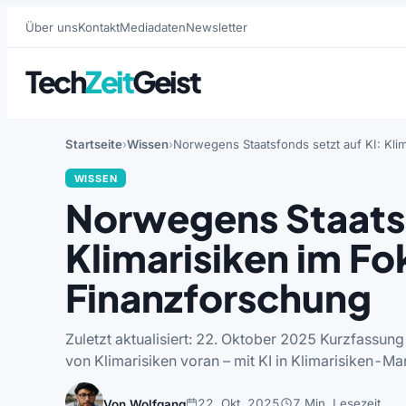
Über uns
Kontakt
Mediadaten
Newsletter
Tech
Zeit
Geist
Startseite
Wissen
Norwegens Staatsfonds setzt auf KI: Kli
WISSEN
Norwegens Staatsf
Klimarisiken im Fo
Finanzforschung
Zuletzt aktualisiert: 22. Oktober 2025 Kurzfassu
von Klimarisiken voran – mit KI in Klimarisiken
22. Okt. 2025
7 Min. Lesezeit
Von Wolfgang