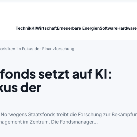
Technik
KI
Wirtschaft
Erneuerbare Energien
Software
Hardware
marisiken im Fokus der Finanzforschung
onds setzt auf KI:
kus der
ng Norwegens Staatsfonds treibt die Forschung zur Bekämpfu
-Management im Zentrum. Die Fondsmanager…