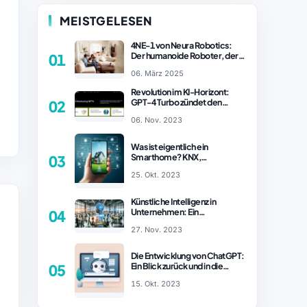
MEISTGELESEN
4NE-1 von Neura Robotics:
Der humanoide Roboter, der
01
2025 Ihren Haushalt
06. März 2025
revolutionieren könnte
Revolution im KI-Horizont:
GPT-4 Turbo zündet den
02
Turboantrieb für Innovationen
06. Nov. 2023
– ChatGPT Revolution!
Was ist eigentlich ein
Smarthome? KNX,
03
Homematic IP und Zigbee im
25. Okt. 2023
Vergleich
Künstliche Intelligenz in
Unternehmen: Ein
04
wachsender Trend
27. Nov. 2023
Die Entwicklung von ChatGPT:
Ein Blick zurück und in die
05
Zukunft (Teil 1)
15. Okt. 2023