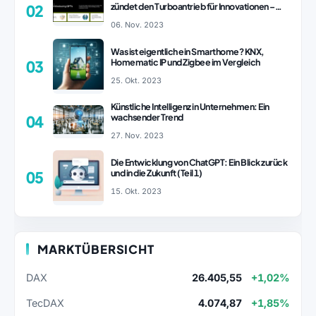
zündet den Turboantrieb für Innovationen –
02
ChatGPT Revolution!
06. Nov. 2023
Was ist eigentlich ein Smarthome? KNX,
Homematic IP und Zigbee im Vergleich
03
25. Okt. 2023
Künstliche Intelligenz in Unternehmen: Ein
wachsender Trend
04
27. Nov. 2023
Die Entwicklung von ChatGPT: Ein Blick zurück
und in die Zukunft (Teil 1)
05
15. Okt. 2023
MARKTÜBERSICHT
DAX
26.405,55
+1,02%
TecDAX
4.074,87
+1,85%