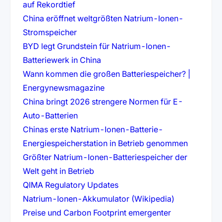
(öffnet in neuem Tab)
auf Rekordtief
China eröffnet weltgrößten Natrium-Ionen-
(öffnet in neuem Tab)
Stromspeicher
BYD legt Grundstein für Natrium-Ionen-
(öffnet in neuem Tab)
Batteriewerk in China
Wann kommen die großen Batteriespeicher? |
(öffnet in neuem Tab)
Energynewsmagazine
China bringt 2026 strengere Normen für E-
(öffnet in neuem Tab)
Auto-Batterien
Chinas erste Natrium-Ionen-Batterie-
(öffnet i
Energiespeicherstation in Betrieb genommen
Größter Natrium-Ionen-Batteriespeicher der
(öffnet in neuem Tab)
Welt geht in Betrieb
(öffnet in neuem Tab)
QIMA Regulatory Updates
(öffnet in n
Natrium-Ionen-Akkumulator (Wikipedia)
Preise und Carbon Footprint emergenter