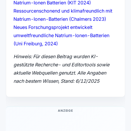
(öffnet in neuem T
Natrium-Ionen Batterien (KIT 2024)
Ressourcenschonend und klimafreundlich mit
(öffnet in 
Natrium-Ionen-Batterien (Chalmers 2023)
Neues Forschungsprojekt entwickelt
umweltfreundliche Natrium-Ionen-Batterien
(öffnet in neuem Tab)
(Uni Freiburg, 2024)
Hinweis: Für diesen Beitrag wurden KI-
gestützte Recherche- und Editortools sowie
aktuelle Webquellen genutzt. Alle Angaben
nach bestem Wissen, Stand: 6/12/2025
ANZEIGE