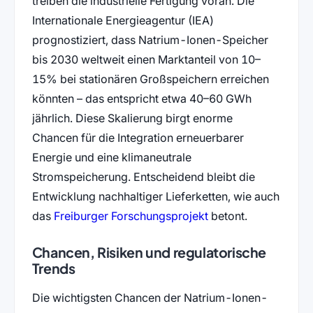
treiben die industrielle Fertigung voran. Die
Internationale Energieagentur (IEA)
prognostiziert, dass Natrium-Ionen-Speicher
bis 2030 weltweit einen Marktanteil von 10–
15% bei stationären Großspeichern erreichen
könnten – das entspricht etwa 40–60 GWh
jährlich. Diese Skalierung birgt enorme
Chancen für die Integration erneuerbarer
Energie und eine klimaneutrale
Stromspeicherung. Entscheidend bleibt die
Entwicklung nachhaltiger Lieferketten, wie auch
(öffnet in neuem Ta
das
Freiburger Forschungsprojekt
betont.
Chancen, Risiken und regulatorische
Trends
Die wichtigsten Chancen der Natrium-Ionen-