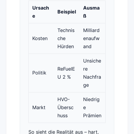
Ursach
Ausma
Beispiel
e
ß
Technis
Milliard
Kosten
che
enaufw
Hürden
and
Unsiche
ReFuelE
re
Politik
U 2 %
Nachfra
ge
HVO-
Niedrig
Markt
Übersc
e
huss
Prämien
So sieht die Realität aus – hart,