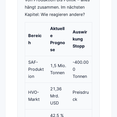
hängt zusammen. Im nächsten
Kapitel: Wie reagieren andere?
Aktuell
Auswir
Bereic
e
kung
h
Progno
Stopp
se
SAF-
-400.00
1,5 Mio.
Produkt
0
Tonnen
ion
Tonnen
21,36
HVO-
Preisdru
Mrd.
Markt
ck
USD
42,5 %