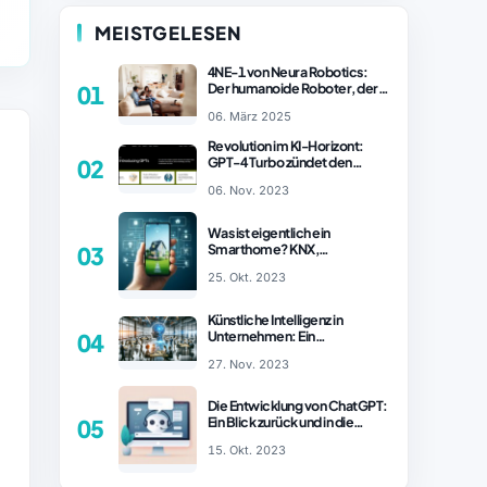
MEISTGELESEN
4NE-1 von Neura Robotics:
Der humanoide Roboter, der
01
2025 Ihren Haushalt
06. März 2025
revolutionieren könnte
Revolution im KI-Horizont:
GPT-4 Turbo zündet den
02
Turboantrieb für Innovationen
06. Nov. 2023
– ChatGPT Revolution!
Was ist eigentlich ein
Smarthome? KNX,
03
Homematic IP und Zigbee im
25. Okt. 2023
Vergleich
Künstliche Intelligenz in
Unternehmen: Ein
04
wachsender Trend
27. Nov. 2023
Die Entwicklung von ChatGPT:
Ein Blick zurück und in die
05
Zukunft (Teil 1)
15. Okt. 2023