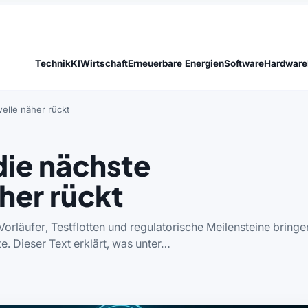
Technik
KI
Wirtschaft
Erneuerbare Energien
Software
Hardware
welle näher rückt
die nächste
her rückt
Vorläufer, Testflotten und regulatorische Meilensteine bringe
e. Dieser Text erklärt, was unter…