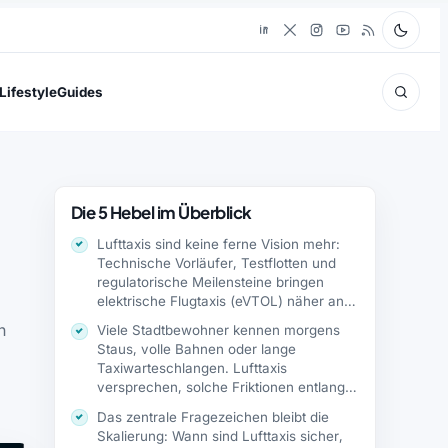
Lifestyle
Guides
Die 5 Hebel im Überblick
Lufttaxis sind keine ferne Vision mehr:
Technische Vorläufer, Testflotten und
regulatorische Meilensteine bringen
elektrische Flugtaxis (eVTOL) näher an…
n
Viele Stadtbewohner kennen morgens
Staus, volle Bahnen oder lange
Taxiwarteschlangen. Lufttaxis
versprechen, solche Friktionen entlang
dicht befahrener Korridore…
Das zentrale Fragezeichen bleibt die
Skalierung: Wann sind Lufttaxis sicher,