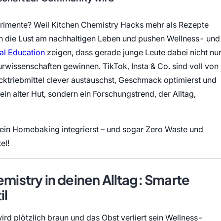
erimente? Weil Kitchen Chemistry Hacks mehr als Rezepte
rn die Lust am nachhaltigen Leben und pushen Wellness- und
(öffnet in neuem Tab)
al Education
zeigen, dass gerade junge Leute dabei nicht nu
urwissenschaften gewinnen. TikTok, Insta & Co. sind voll von
ktriebmittel clever austauschst, Geschmack optimierst und
ein alter Hut, sondern ein Forschungstrend, der Alltag,
dein Homebaking integrierst – und sogar Zero Waste und
el!
emistry in deinen Alltag: Smarte
il
ird plötzlich braun und das Obst verliert sein Wellness-