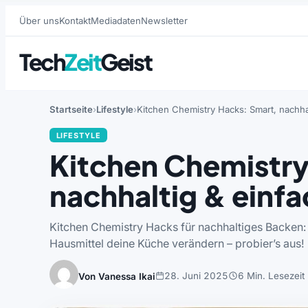
Über uns
Kontakt
Mediadaten
Newsletter
Tech
Zeit
Geist
Startseite
Lifestyle
Kitchen Chemistry Hacks: Smart, nachha
LIFESTYLE
Kitchen Chemistry
nachhaltig & einf
Kitchen Chemistry Hacks für nachhaltiges Backen: 
Hausmittel deine Küche verändern – probier’s aus!
28. Juni 2025
6 Min. Lesezeit
Von Vanessa Ikai