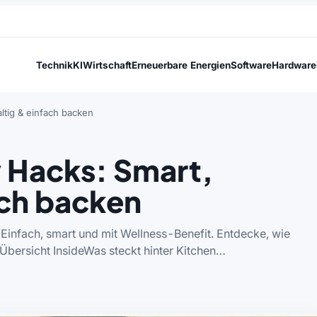
Technik
KI
Wirtschaft
Erneuerbare Energien
Software
Hardware
ltig & einfach backen
 Hacks: Smart,
ach backen
Einfach, smart und mit Wellness-Benefit. Entdecke, wie
 Übersicht InsideWas steckt hinter Kitchen…