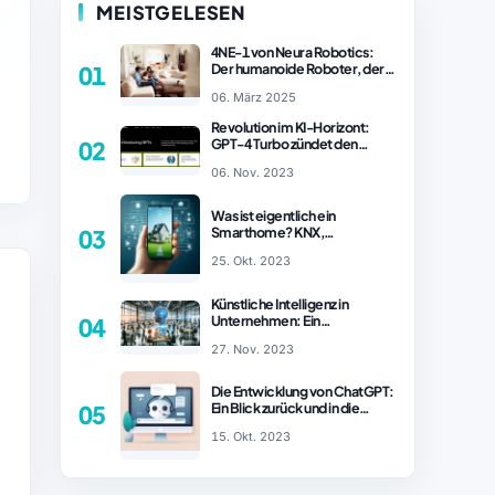
MEISTGELESEN
4NE-1 von Neura Robotics:
Der humanoide Roboter, der
01
2025 Ihren Haushalt
06. März 2025
revolutionieren könnte
Revolution im KI-Horizont:
GPT-4 Turbo zündet den
02
Turboantrieb für Innovationen
06. Nov. 2023
– ChatGPT Revolution!
Was ist eigentlich ein
Smarthome? KNX,
03
Homematic IP und Zigbee im
25. Okt. 2023
Vergleich
Künstliche Intelligenz in
Unternehmen: Ein
04
wachsender Trend
27. Nov. 2023
Die Entwicklung von ChatGPT:
Ein Blick zurück und in die
05
Zukunft (Teil 1)
15. Okt. 2023