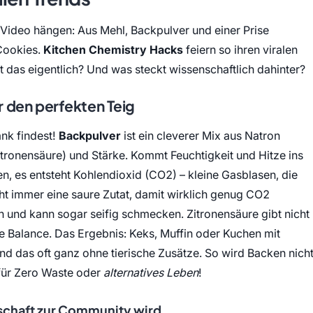
 Video hängen: Aus Mehl, Backpulver und einer Prise
 Cookies.
Kitchen Chemistry Hacks
feiern so ihren viralen
t das eigentlich? Und was steckt wissenschaftlich dahinter?
r den perfekten Teig
nk findest!
Backpulver
ist ein cleverer Mix aus Natron
tronensäure) und Stärke. Kommt Feuchtigkeit und Hitze ins
en, es entsteht Kohlendioxid (CO2) – kleine Gasblasen, die
cht immer eine saure Zutat, damit wirklich genug CO2
ch und kann sogar seifig schmecken. Zitronensäure gibt nicht
e Balance. Das Ergebnis: Keks, Muffin oder Kuchen mit
d das oft ganz ohne tierische Zusätze. So wird Backen nich
 für Zero Waste oder
alternatives Leben
!
schaft zur Community wird