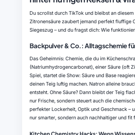
Du scrollst durch TikTok und bleibst an diesem
Zitronensäure zaubert jemand perfekt fluffige
Siegeszug – und du fragst dich: Wie funktionier
Backpulver & Co.: Alltagschemie fü
Das Geheimnis: Chemie, die du im Küchenschra
(Natriumhydrogencarbonat), einer Säure (oft Zi
Spiel, startet die Show: Säure und Base reagier
deinen Teig luftig machen. Natron alleine brau
entsteht. Ohne Säure? Dann bleibt der Teig fla
nur Frische, sondern steuert auch die chemisch
perfekter Lockerheit, Optik und Geschmack – un
nur smarter, sondern auch nachhaltiger und fit
Kitchen Chemistry Hacks: Wenn Wissen