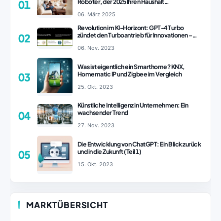
Roboter, der 2025 Ihren Haushalt
01
revolutionieren könnte
06. März 2025
Revolution im KI-Horizont: GPT-4 Turbo
zündet den Turboantrieb für Innovationen –
02
ChatGPT Revolution!
06. Nov. 2023
Was ist eigentlich ein Smarthome? KNX,
Homematic IP und Zigbee im Vergleich
03
25. Okt. 2023
Künstliche Intelligenz in Unternehmen: Ein
wachsender Trend
04
27. Nov. 2023
Die Entwicklung von ChatGPT: Ein Blick zurück
und in die Zukunft (Teil 1)
05
15. Okt. 2023
MARKTÜBERSICHT