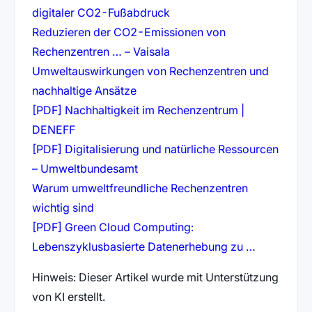
(öffnet in neuem Tab)
digitaler CO2-Fußabdruck
Reduzieren der CO2-Emissionen von
(öffnet in neuem Tab)
Rechenzentren … – Vaisala
Umweltauswirkungen von Rechenzentren und
(öffnet in neuem Tab)
nachhaltige Ansätze
[PDF] Nachhaltigkeit im Rechenzentrum |
(öffnet in neuem Tab)
DENEFF
[PDF] Digitalisierung und natürliche Ressourcen
(öffnet in neuem Tab)
– Umweltbundesamt
Warum umweltfreundliche Rechenzentren
(öffnet in neuem Tab)
wichtig sind
[PDF] Green Cloud Computing:
(öffnet in
Lebenszyklusbasierte Datenerhebung zu …
Hinweis: Dieser Artikel wurde mit Unterstützung
von KI erstellt.