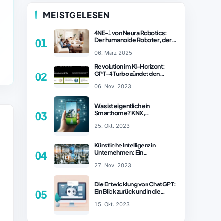
MEISTGELESEN
4NE-1 von Neura Robotics:
Der humanoide Roboter, der
01
2025 Ihren Haushalt
06. März 2025
revolutionieren könnte
Revolution im KI-Horizont:
GPT-4 Turbo zündet den
02
Turboantrieb für Innovationen
06. Nov. 2023
– ChatGPT Revolution!
Was ist eigentlich ein
Smarthome? KNX,
03
Homematic IP und Zigbee im
25. Okt. 2023
Vergleich
Künstliche Intelligenz in
Unternehmen: Ein
04
wachsender Trend
27. Nov. 2023
Die Entwicklung von ChatGPT:
Ein Blick zurück und in die
05
Zukunft (Teil 1)
15. Okt. 2023