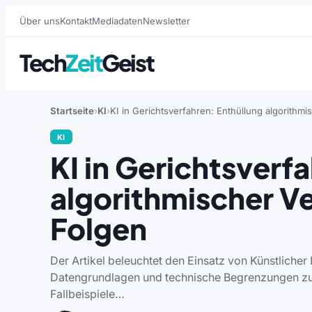
Über uns
Kontakt
Mediadaten
Newsletter
Tech
Zeit
Geist
Startseite
KI
KI in Gerichtsverfahren: Enthüllung algorithm
KI
KI in Gerichtsverf
algorithmischer V
Folgen
Der Artikel beleuchtet den Einsatz von Künstlicher I
Datengrundlagen und technische Begrenzungen zu
Fallbeispiele…