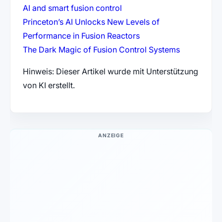
(öffnet in neuem Tab)
AI and smart fusion control
Princeton’s AI Unlocks New Levels of
(öffnet in neuem Tab)
Performance in Fusion Reactors
(öffnet in 
The Dark Magic of Fusion Control Systems
Hinweis: Dieser Artikel wurde mit Unterstützung
von KI erstellt.
ANZEIGE