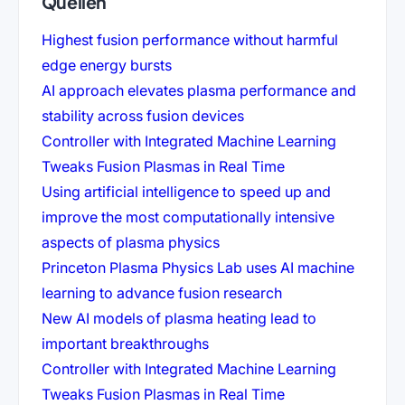
Quellen
Highest fusion performance without harmful
(öffnet in neuem Tab)
edge energy bursts
AI approach elevates plasma performance and
(öffnet in neuem Tab)
stability across fusion devices
Controller with Integrated Machine Learning
(öffnet in neuem 
Tweaks Fusion Plasmas in Real Time
Using artificial intelligence to speed up and
improve the most computationally intensive
(öffnet in neuem Tab)
aspects of plasma physics
Princeton Plasma Physics Lab uses AI machine
(öffnet in neuem T
learning to advance fusion research
New AI models of plasma heating lead to
(öffnet in neuem Tab)
important breakthroughs
Controller with Integrated Machine Learning
(öffnet in neuem 
Tweaks Fusion Plasmas in Real Time