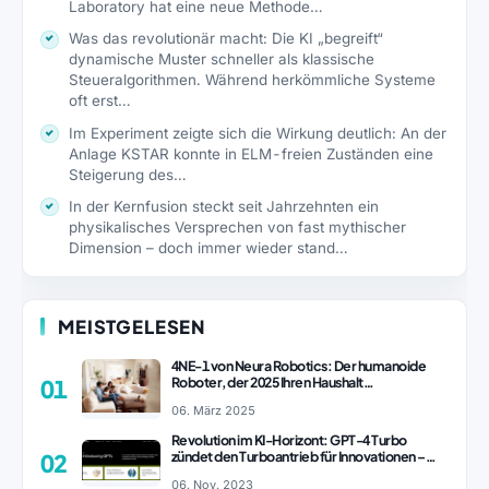
Laboratory hat eine neue Methode…
Was das revolutionär macht: Die KI „begreift“
dynamische Muster schneller als klassische
Steueralgorithmen. Während herkömmliche Systeme
oft erst…
Im Experiment zeigte sich die Wirkung deutlich: An der
Anlage KSTAR konnte in ELM-freien Zuständen eine
Steigerung des…
In der Kernfusion steckt seit Jahrzehnten ein
physikalisches Versprechen von fast mythischer
Dimension – doch immer wieder stand…
MEISTGELESEN
4NE-1 von Neura Robotics: Der humanoide
Roboter, der 2025 Ihren Haushalt
01
revolutionieren könnte
06. März 2025
Revolution im KI-Horizont: GPT-4 Turbo
zündet den Turboantrieb für Innovationen –
02
ChatGPT Revolution!
06. Nov. 2023