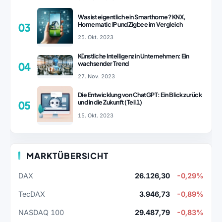
Was ist eigentlich ein Smarthome? KNX,
Homematic IP und Zigbee im Vergleich
03
25. Okt. 2023
Künstliche Intelligenz in Unternehmen: Ein
wachsender Trend
04
27. Nov. 2023
Die Entwicklung von ChatGPT: Ein Blick zurück
und in die Zukunft (Teil 1)
05
15. Okt. 2023
MARKTÜBERSICHT
DAX
26.126,30
-0,29%
TecDAX
3.946,73
-0,89%
NASDAQ 100
29.487,79
-0,83%