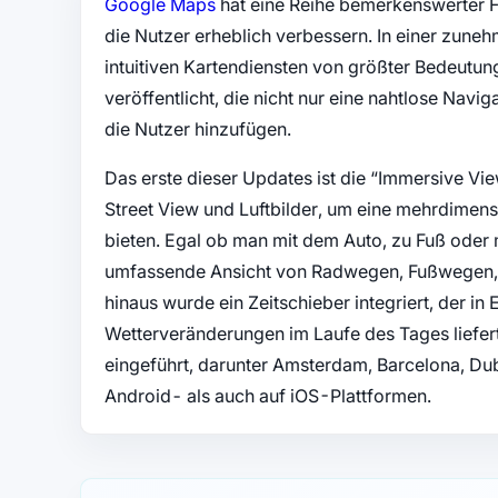
(öffnet in neuem Tab)
Google Maps
hat eine Reihe bemerkenswerter Fu
die Nutzer erheblich verbessern. In einer zuneh
intuitiven Kartendiensten von größter Bedeutu
veröffentlicht, die nicht nur eine nahtlose Navi
die Nutzer hinzufügen.
Das erste dieser Updates ist die “Immersive View
Street View und Luftbilder, um eine mehrdimens
bieten. Egal ob man mit dem Auto, zu Fuß oder 
umfassende Ansicht von Radwegen, Fußwegen, 
hinaus wurde ein Zeitschieber integriert, der in 
Wetterveränderungen im Laufe des Tages liefert
eingeführt, darunter Amsterdam, Barcelona, Dub
Android- als auch auf iOS-Plattformen.