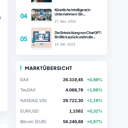
Künstliche Intelligenz in
Unternehmen: Ein
04
s
wachsender Trend
27. Nov. 2023
Die Entwicklung von ChatGPT:
Ein Blick zurück und in die
05
Zukunft (Teil 1)
15. Okt. 2023
MARKTÜBERSICHT
DAX
26.319,45
+0,69%
TecDAX
4.068,78
+1,69%
NASDAQ 100
29.722,30
+1,19%
EUR/USD
1,1562
+0,32%
Bitcoin (EUR)
56.249,88
+0,87%