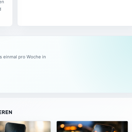
ren
d
ws einmal pro Woche in
EREN