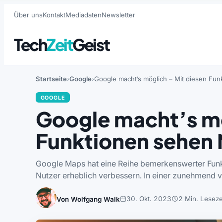
Über uns
Kontakt
Mediadaten
Newsletter
Tech
Zeit
Geist
Startseite
Google
Google macht’s möglich – Mit diesen Funk
GOOGLE
Google macht’s mö
Funktionen sehen N
Google Maps hat eine Reihe bemerkenswerter Funkt
Nutzer erheblich verbessern. In einer zunehmend v
30. Okt. 2023
2 Min. Leseze
Von Wolfgang Walk