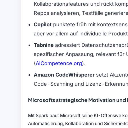
Kollaborationsfeatures und rückt kom
Repos analysieren, Testfälle generiere
Copilot
punktete früh mit kontextsensit
aber vor allem auf individuelle Produkt
Tabnine
adressiert Datenschutzansprü
spezifischer Anpassung, relevant für 
(öffnet in neuem T
(
AICompetence.org
).
Amazon CodeWhisperer
setzt Akzente
Code-Scanning und Lizenz-Erkennun
Microsofts strategische Motivation un
Mit Spark baut Microsoft seine KI-Offensive kon
Automatisierung, Kollaboration und Sicherheit