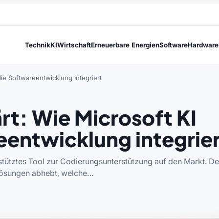
Technik
KI
Wirtschaft
Erneuerbare Energien
Software
Hardware
die Softwareentwicklung integriert
rt: Wie Microsoft KI
eentwicklung integrie
stütztes Tool zur Codierungsunterstützung auf den Markt. De
n Lösungen abhebt, welche…