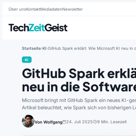
Über uns
Kontakt
Mediadaten
Newsletter
Tech
Zeit
Geist
Startseite
KI
GitHub Spark erklärt: Wie Microsoft KI neu in 
KI
GitHub Spark erklä
neu in die Softwar
Microsoft bringt mit GitHub Spark ein neues KI-ge
Artikel beleuchtet, wie Spark sich von bisherige
24. Juli 2025
9 Min. Lesezeit
Von Wolfgang