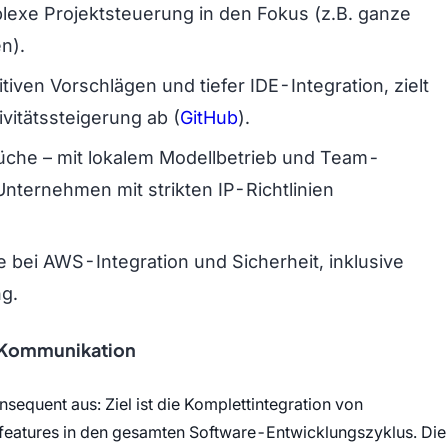
plexe Projektsteuerung in den Fokus (z.B. ganze
n).
iven Vorschlägen und tiefer IDE-Integration, zielt
(öffnet in neuem Tab)
ivitätssteigerung ab (
GitHub
).
che – mit lokalem Modellbetrieb und Team-
Unternehmen mit strikten IP-Richtlinien
ab)
 bei AWS-Integration und Sicherheit, inklusive
g.
d Kommunikation
sequent aus: Ziel ist die Komplettintegration von
sfeatures in den gesamten Software-Entwicklungszyklus. Die