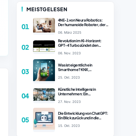
MEISTGELESEN
4NE-1 von Neura Robotics:
Der humanoide Roboter, der
01
2025 Ihren Haushalt
06. März 2025
revolutionieren könnte
Revolution im KI-Horizont:
GPT-4 Turbo zündet den
02
Turboantrieb für Innovationen
06. Nov. 2023
– ChatGPT Revolution!
Was ist eigentlich ein
Smarthome? KNX,
03
Homematic IP und Zigbee im
25. Okt. 2023
Vergleich
Künstliche Intelligenz in
Unternehmen: Ein
04
wachsender Trend
27. Nov. 2023
Die Entwicklung von ChatGPT:
Ein Blick zurück und in die
05
Zukunft (Teil 1)
15. Okt. 2023