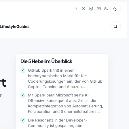
Lifestyle
Guides
Die 5 Hebel im Überblick
GitHub Spark tritt in einen
hochdynamischen Markt für KI-
rt
Codierungslösungen ein, der von GitHub
Copilot, Tabnine und Amazon
CodeWhisperer…
r
Mit Spark baut Microsoft seine KI-
Offensive konsequent aus: Ziel ist die
Komplettintegration von Automatisierung,
Kollaboration und Sicherheitsfeatures
in…
Die Resonanz in der Developer-
Community ist gespalten, aber