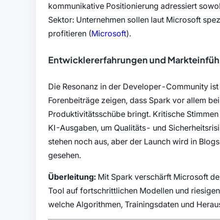
kommunikative Positionierung adressiert sowo
Sektor: Unternehmen sollen laut Microsoft spe
(öffnet in neuem Tab)
profitieren (
Microsoft
).
Entwicklererfahrungen und Markteinfü
Die Resonanz in der Developer-Community ist g
Forenbeiträge zeigen, dass Spark vor allem be
Produktivitätsschübe bringt. Kritische Stimmen
KI-Ausgaben, um Qualitäts- und Sicherheitsrisi
stehen noch aus, aber der Launch wird in Blogs
gesehen.
Überleitung:
Mit Spark verschärft Microsoft de
Tool auf fortschrittlichen Modellen und riesige
welche Algorithmen, Trainingsdaten und Herau