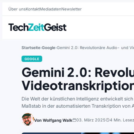
Über uns
Kontakt
Mediadaten
Newsletter
Tech
Zeit
Geist
Startseite
Google
Gemini 2.0: Revolutionäre Audio- und Vid
GOOGLE
Gemini 2.0: Revol
Videotranskription
Die Welt der künstlichen Intelligenz entwickelt sic
Maßstab in der automatisierten Transkription von
03. März 2025
4 Min. Lesez
Von Wolfgang Walk