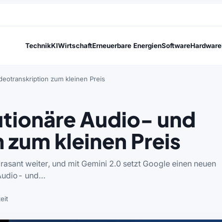
Technik
KI
Wirtschaft
Erneuerbare Energien
Software
Hardware
eotranskription zum kleinen Preis
utionäre Audio- und
 zum kleinen Preis
h rasant weiter, und mit Gemini 2.0 setzt Google einen neuen
 Audio- und…
eit