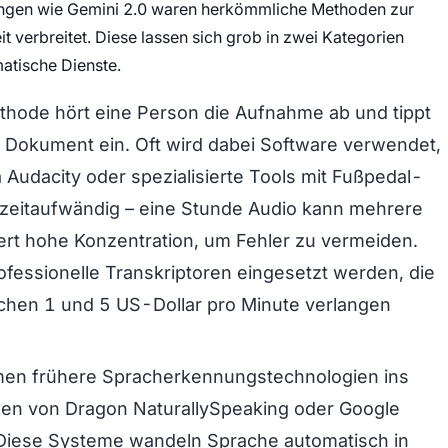
ungen wie Gemini 2.0 waren herkömmliche Methoden zur
t verbreitet. Diese lassen sich grob in zwei Kategorien
matische Dienste.
ethode hört eine Person die Aufnahme ab und tippt
 Dokument ein. Oft wird dabei Software verwendet,
a Audacity oder spezialisierte Tools mit Fußpedal-
 zeitaufwändig – eine Stunde Audio kann mehrere
ert hohe Konzentration, um Fehler zu vermeiden.
fessionelle Transkriptoren eingesetzt werden, die
chen 1 und 5 US-Dollar pro Minute verlangen
men frühere Spracherkennungstechnologien ins
onen von Dragon NaturallySpeaking oder Google
iese Systeme wandeln Sprache automatisch in