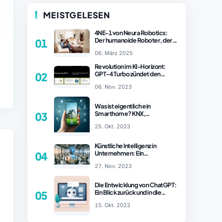
MEISTGELESEN
4NE-1 von Neura Robotics:
Der humanoide Roboter, der
01
2025 Ihren Haushalt
06. März 2025
revolutionieren könnte
Revolution im KI-Horizont:
GPT-4 Turbo zündet den
02
Turboantrieb für Innovationen
06. Nov. 2023
– ChatGPT Revolution!
Was ist eigentlich ein
Smarthome? KNX,
03
Homematic IP und Zigbee im
25. Okt. 2023
Vergleich
Künstliche Intelligenz in
Unternehmen: Ein
04
wachsender Trend
27. Nov. 2023
Die Entwicklung von ChatGPT:
Ein Blick zurück und in die
05
Zukunft (Teil 1)
15. Okt. 2023