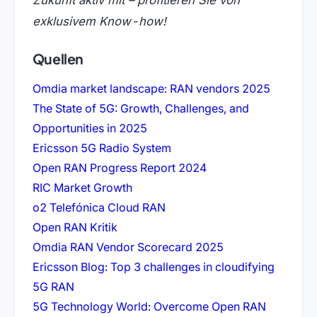
exklusivem Know-how!
Quellen
(öffnet 
Omdia market landscape: RAN vendors 2025
The State of 5G: Growth, Challenges, and
(öffnet in neuem Tab)
Opportunities in 2025
(öffnet in neuem Tab)
Ericsson 5G Radio System
(öffnet in neuem Tab
Open RAN Progress Report 2024
(öffnet in neuem Tab)
RIC Market Growth
(öffnet in neuem Tab)
o2 Telefónica Cloud RAN
(öffnet in neuem Tab)
Open RAN Kritik
(öffnet in neuem 
Omdia RAN Vendor Scorecard 2025
Ericsson Blog: Top 3 challenges in cloudifying
(öffnet in neuem Tab)
5G RAN
5G Technology World: Overcome Open RAN