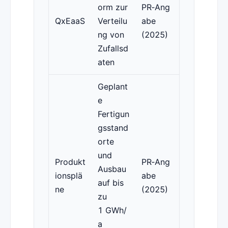
orm zur
PR‑Ang
QxEaaS
Verteilu
abe
ng von
(2025)
Zufallsd
aten
Geplant
e
Fertigun
gsstand
orte
und
Produkt
PR‑Ang
Ausbau
ionsplä
abe
auf bis
ne
(2025)
zu
1 GWh/
a