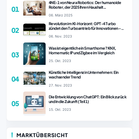
4NE-1 von Neura Robotics: Der humanoide
Roboter, der 2025 Ihren Haushalt
01
revolutionieren könnte
06. März 2025
Revolution im KI-Horizont: GPT-4 Turbo
zündet den Turboantrieb für Innovationen –
02
ChatGPT Revolution!
06. Nov. 2023
Was ist eigentlich ein Smarthome? KNX,
Homematic IP und Zigbee im Vergleich
03
25. Okt. 2023
Künstliche Intelligenz in Unternehmen: Ein
wachsender Trend
04
27. Nov. 2023
Die Entwicklung von ChatGPT: Ein Blick zurück
und in die Zukunft (Teil 1)
05
15. Okt. 2023
MARKTÜBERSICHT