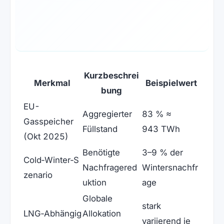
Kurzbeschrei
Merkmal
Beispielwert
bung
EU-
Aggregierter
83 % ≈
Gasspeicher
Füllstand
943 TWh
(Okt 2025)
Benötigte
3–9 % der
Cold‑Winter‑S
Nachfragered
Wintersnachfr
zenario
uktion
age
Globale
stark
LNG‑Abhängig
Allokation
variierend je