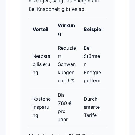
erzeugen, saugt es Energie auf.
Bei Knappheit gibt es ab.
Wirkun
Vorteil
Beispiel
g
Reduzie
Bei
Netzsta
rt
Stürme
bilisieru
Schwan
n
ng
kungen
Energie
um 6 %
puffern
Bis
Kostene
Durch
780 €
insparu
smarte
pro
ng
Tarife
Jahr