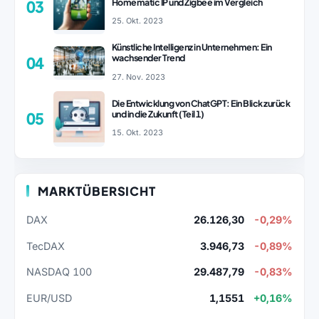
Homematic IP und Zigbee im Vergleich
03
25. Okt. 2023
Künstliche Intelligenz in Unternehmen: Ein
wachsender Trend
04
27. Nov. 2023
Die Entwicklung von ChatGPT: Ein Blick zurück
und in die Zukunft (Teil 1)
05
15. Okt. 2023
MARKTÜBERSICHT
DAX
26.126,30
-0,29%
TecDAX
3.946,73
-0,89%
NASDAQ 100
29.487,79
-0,83%
EUR/USD
1,1551
+0,16%