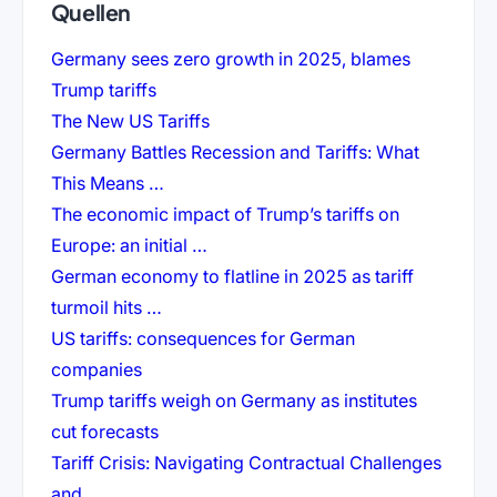
Quellen
Germany sees zero growth in 2025, blames
(öffnet in neuem Tab)
Trump tariffs
(öffnet in neuem Tab)
The New US Tariffs
Germany Battles Recession and Tariffs: What
(öffnet in neuem Tab)
This Means …
The economic impact of Trump’s tariffs on
(öffnet in neuem Tab)
Europe: an initial …
German economy to flatline in 2025 as tariff
(öffnet in neuem Tab)
turmoil hits …
US tariffs: consequences for German
(öffnet in neuem Tab)
companies
Trump tariffs weigh on Germany as institutes
(öffnet in neuem Tab)
cut forecasts
Tariff Crisis: Navigating Contractual Challenges
(öffnet in neuem Tab)
and …