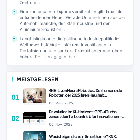
Zentrum…
Eine konsequente Exportdiversifikation gilt dabei als
entscheidender Hebel. Gerade Unternehmen aus der
Automobilbranche, der Stahlindustrie und der
Aluminiumproduktion…
Langfristig könnte die politische Industriepolitik die
Wettbewerbsfähigkeit stärken: Investitionen in
Digitalisierung und saubere Produktion ermöglichen
höhere Resilienz gegenüber…
MEISTGELESEN
4NE-1 von Neura Robotics: Der humanoide
Roboter, der 2025 Ihren Haushalt
01
revolutionieren könnte
06. März 2025
Revolution im KI-Horizont: GPT-4 Turbo
zündet den Turboantrieb für Innovationen –
02
ChatGPT Revolution!
06. Nov. 2023
Was ist eigentlich ein Smarthome? KNX,