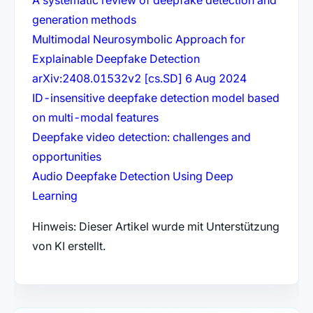
A systematic review of deepfake detection and
(öffnet in neuem Tab)
generation methods
Multimodal Neurosymbolic Approach for
(öffnet in neuem Tab)
Explainable Deepfake Detection
(öffnet in n
arXiv:2408.01532v2 [cs.SD] 6 Aug 2024
ID-insensitive deepfake detection model based
(öffnet in neuem Tab)
on multi-modal features
Deepfake video detection: challenges and
(öffnet in neuem Tab)
opportunities
Audio Deepfake Detection Using Deep
(öffnet in neuem Tab)
Learning
Hinweis: Dieser Artikel wurde mit Unterstützung
von KI erstellt.