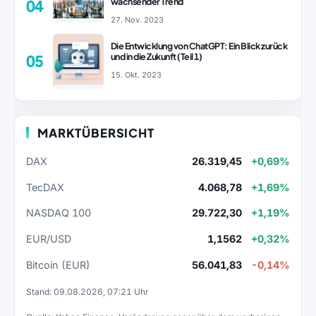
wachsender Trend
04
27. Nov. 2023
Die Entwicklung von ChatGPT: Ein Blick zurück
und in die Zukunft (Teil 1)
05
15. Okt. 2023
MARKTÜBERSICHT
DAX
26.319,45
+0,69%
TecDAX
4.068,78
+1,69%
NASDAQ 100
29.722,30
+1,19%
EUR/USD
1,1562
+0,32%
Bitcoin (EUR)
56.041,83
-0,14%
Stand: 09.08.2026, 07:21 Uhr