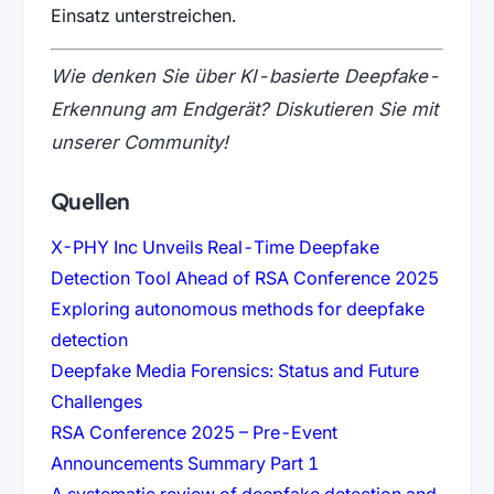
Einsatz unterstreichen.
Wie denken Sie über KI-basierte Deepfake-
Erkennung am Endgerät? Diskutieren Sie mit
unserer Community!
Quellen
X-PHY Inc Unveils Real-Time Deepfake
(öffne
Detection Tool Ahead of RSA Conference 2025
Exploring autonomous methods for deepfake
(öffnet in neuem Tab)
detection
Deepfake Media Forensics: Status and Future
(öffnet in neuem Tab)
Challenges
RSA Conference 2025 – Pre-Event
(öffnet in neuem Tab)
Announcements Summary Part 1