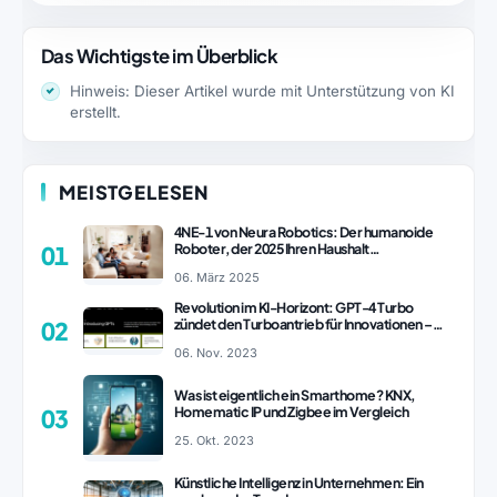
Das Wichtigste im Überblick
Hinweis: Dieser Artikel wurde mit Unterstützung von KI
erstellt.
MEISTGELESEN
4NE-1 von Neura Robotics: Der humanoide
Roboter, der 2025 Ihren Haushalt
01
revolutionieren könnte
06. März 2025
Revolution im KI-Horizont: GPT-4 Turbo
zündet den Turboantrieb für Innovationen –
02
ChatGPT Revolution!
06. Nov. 2023
Was ist eigentlich ein Smarthome? KNX,
Homematic IP und Zigbee im Vergleich
03
25. Okt. 2023
Künstliche Intelligenz in Unternehmen: Ein