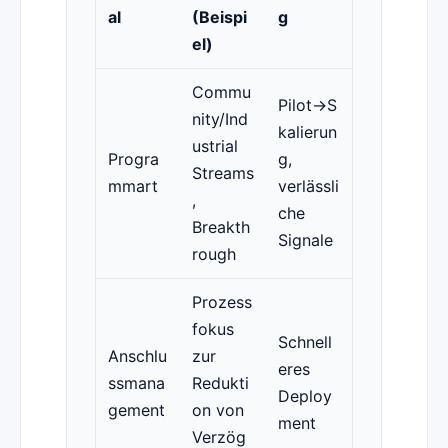
al
(Beispi
g
el)
Commu
Pilot→S
nity/Ind
kalierun
ustrial
Progra
g,
Streams
mmart
verlässli
,
che
Breakth
Signale
rough
Prozess
fokus
Schnell
Anschlu
zur
eres
ssmana
Redukti
Deploy
gement
on von
ment
Verzög