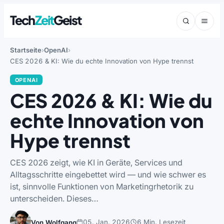
Tech
Zeit
Geist
Startseite
OpenAI
CES 2026 & KI: Wie du echte Innovation von Hype trennst
OPENAI
CES 2026 & KI: Wie du
echte Innovation von
Hype trennst
CES 2026 zeigt, wie KI in Geräte, Services und
Alltagsschritte eingebettet wird — und wie schwer es
ist, sinnvolle Funktionen von Marketingrhetorik zu
unterscheiden. Dieses…
05. Jan. 2026
6 Min. Lesezeit
Von Wolfgang