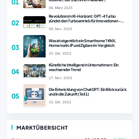
01
revolutionieren könnte
06. März 2025
Revolution im KI-Horizont: GPT-4 Turbo
zündet den Turboantrieb für Innovationen –
02
ChatGPT Revolution!
06. Nov. 2023
Was ist eigentlich ein Smarthome? KNX,
Homematic IP und Zigbee im Vergleich
03
25. Okt. 2023
Künstliche Intelligenz in Unternehmen: Ein
wachsender Trend
04
27. Nov. 2023
Die Entwicklung von ChatGPT: Ein Blick zurück
und in die Zukunft (Teil 1)
05
15. Okt. 2023
MARKTÜBERSICHT