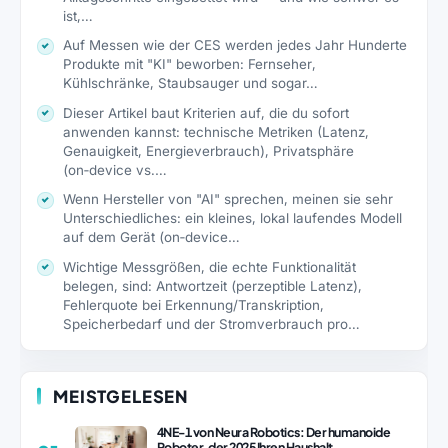
ist,…
Auf Messen wie der CES werden jedes Jahr Hunderte
Produkte mit "KI" beworben: Fernseher,
Kühlschränke, Staubsauger und sogar…
Dieser Artikel baut Kriterien auf, die du sofort
anwenden kannst: technische Metriken (Latenz,
Genauigkeit, Energieverbrauch), Privatsphäre
(on‑device vs.…
Wenn Hersteller von "AI" sprechen, meinen sie sehr
Unterschiedliches: ein kleines, lokal laufendes Modell
auf dem Gerät (on‑device…
Wichtige Messgrößen, die echte Funktionalität
belegen, sind: Antwortzeit (perzeptible Latenz),
Fehlerquote bei Erkennung/Transkription,
Speicherbedarf und der Stromverbrauch pro…
MEISTGELESEN
4NE-1 von Neura Robotics: Der humanoide
Roboter, der 2025 Ihren Haushalt