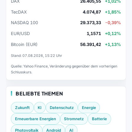
DAX
26.405,55
+1,02%
TecDAX
4.074,87
+1,85%
NASDAQ 100
29.373,33
-0,39%
EUR/USD
1,1571
+0,12%
Bitcoin (EUR)
56.391,42
+1,13%
Stand: 07.08.2026, 15:22 Uhr
Quelle: Yahoo Finance, Veränderung gegenüber dem vorherigen
Schlusskurs.
BELIEBTE THEMEN
Zukunft
KI
Datenschutz
Energie
Erneuerbare Energien
Stromnetz
Batterie
Photovoltaik
Android
AI