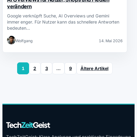
verändern
Google verknüpft Suche, AI Overviews und Gemini
immer enger. Für Nutzer kann das schnellere Antworten
bedeuten…
Wolfgang
14. Mai 2026
1
2
3
…
9
Ältere Artikel
Tech
Zeit
Geist
TechZeitGeist: Klare Analysen und praktische Einordnung