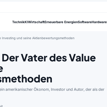
Technik
KI
Wirtschaft
Erneuerbare Energien
Software
Hardware
ue Investing und seine Aktienbewertungsmethoden
Der Vater des Value
e
smethoden
n amerikanischer Ökonom, Investor und Autor, der als der
it