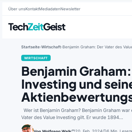
Über uns
Kontakt
Mediadaten
Newsletter
Tech
Zeit
Geist
Startseite
Wirtschaft
Benjamin Graham: Der Vater des Val
WIRTSCHAFT
Benjamin Graham: 
Investing und sein
Aktienbewertung
Wer ist Benjamin Graham? Benjamin Graham war ei
Vater des Value Investing gilt. Er wurde 1894…
20. Feb. 2024
6 Min. Leseze
Von Wolfgang Walk