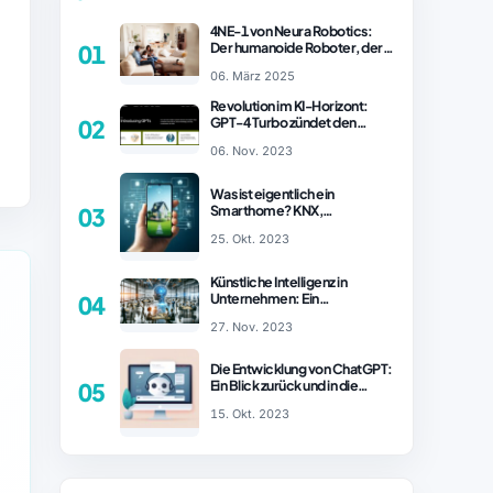
4NE-1 von Neura Robotics:
Der humanoide Roboter, der
01
2025 Ihren Haushalt
06. März 2025
revolutionieren könnte
Revolution im KI-Horizont:
GPT-4 Turbo zündet den
02
Turboantrieb für Innovationen
06. Nov. 2023
– ChatGPT Revolution!
Was ist eigentlich ein
Smarthome? KNX,
03
Homematic IP und Zigbee im
25. Okt. 2023
Vergleich
Künstliche Intelligenz in
Unternehmen: Ein
04
wachsender Trend
27. Nov. 2023
Die Entwicklung von ChatGPT:
Ein Blick zurück und in die
05
Zukunft (Teil 1)
15. Okt. 2023