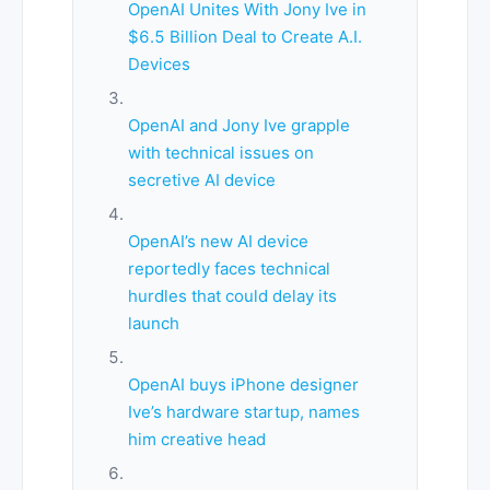
OpenAI Unites With Jony Ive in
$6.5 Billion Deal to Create A.I.
Devices
OpenAI and Jony Ive grapple
with technical issues on
secretive AI device
OpenAI’s new AI device
reportedly faces technical
hurdles that could delay its
launch
OpenAI buys iPhone designer
Ive’s hardware startup, names
him creative head