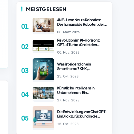
MEISTGELESEN
4NE-1 von Neura Robotics:
Der humanoide Roboter, der
01
2025 Ihren Haushalt
06. März 2025
revolutionieren könnte
Revolution im KI-Horizont:
GPT-4 Turbo zündet den
02
Turboantrieb für Innovationen
06. Nov. 2023
– ChatGPT Revolution!
Was ist eigentlich ein
Smarthome? KNX,
03
Homematic IP und Zigbee im
25. Okt. 2023
Vergleich
Künstliche Intelligenz in
Unternehmen: Ein
04
wachsender Trend
27. Nov. 2023
Die Entwicklung von ChatGPT:
Ein Blick zurück und in die
05
Zukunft (Teil 1)
15. Okt. 2023