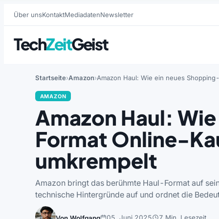
Über uns
Kontakt
Mediadaten
Newsletter
Tech
Zeit
Geist
Startseite
Amazon
Amazon Haul: Wie ein neues Shopping-
AMAZON
Amazon Haul: Wie
Format Online-Ka
umkrempelt
Amazon bringt das berühmte Haul-Format auf seine 
technische Hintergründe auf und ordnet die Bedeu
05. Juni 2025
7 Min. Lesezeit
Von Wolfgang