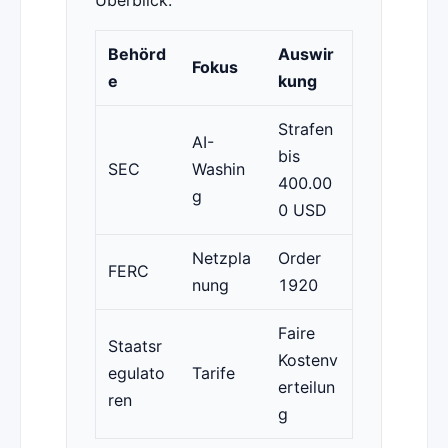
Überblick:
Behörd
Auswir
Fokus
e
kung
Strafen
AI-
bis
SEC
Washin
400.00
g
0 USD
Netzpla
Order
FERC
nung
1920
Faire
Staatsr
Kostenv
egulato
Tarife
erteilun
ren
g