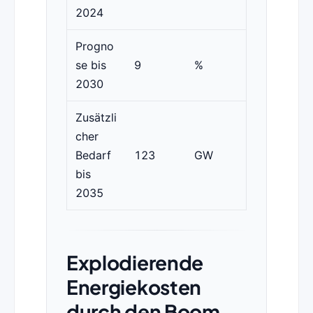
2024
Progno
se bis
9
%
2030
Zusätzli
cher
Bedarf
123
GW
bis
2035
Explodierende
Energiekosten
durch den Boom