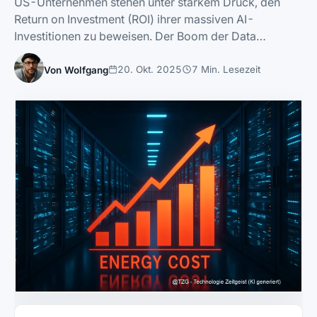
US-Unternehmen stehen unter starkem Druck, den
Return on Investment (ROI) ihrer massiven AI-
Investitionen zu beweisen. Der Boom der Data…
20. Okt. 2025
7 Min. Lesezeit
Von Wolfgang