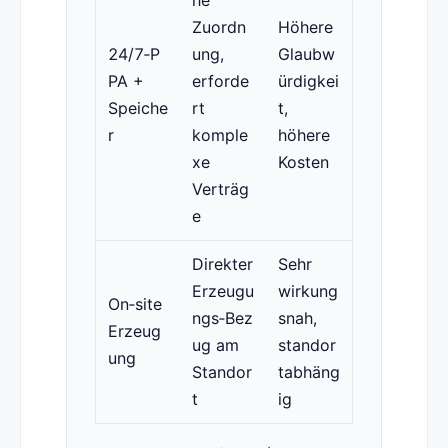
he
Zuordn
Höhere
24/7‑P
ung,
Glaubw
PA +
erforde
ürdigkei
Speiche
rt
t,
r
komple
höhere
xe
Kosten
Verträg
e
Direkter
Sehr
Erzeugu
wirkung
On‑site
ngs‑Bez
snah,
Erzeug
ug am
standor
ung
Standor
tabhäng
t
ig