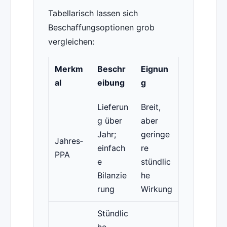
Tabellarisch lassen sich
Beschaffungsoptionen grob
vergleichen:
Merkm
Beschr
Eignun
al
eibung
g
Lieferun
Breit,
g über
aber
Jahr;
geringe
Jahres‑
einfach
re
PPA
e
stündlic
Bilanzie
he
rung
Wirkung
Stündlic