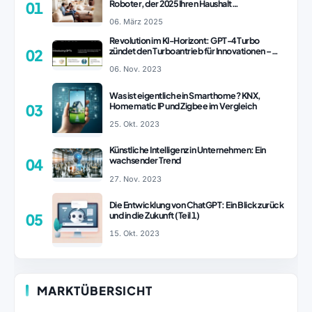
Roboter, der 2025 Ihren Haushalt
01
revolutionieren könnte
06. März 2025
Revolution im KI-Horizont: GPT-4 Turbo
zündet den Turboantrieb für Innovationen –
02
ChatGPT Revolution!
06. Nov. 2023
Was ist eigentlich ein Smarthome? KNX,
Homematic IP und Zigbee im Vergleich
03
25. Okt. 2023
Künstliche Intelligenz in Unternehmen: Ein
wachsender Trend
04
27. Nov. 2023
Die Entwicklung von ChatGPT: Ein Blick zurück
und in die Zukunft (Teil 1)
05
15. Okt. 2023
MARKTÜBERSICHT