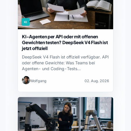
KI
KI-Agenten per API oder mit offenen
Gewichten testen? DeepSeek V4 Flash ist
jetzt offiziell
DeepSeek V4 Flash ist offiziell verfügbar. API
oder offene Gewichte: Was Teams bei
Agenten- und Coding-Tests…
Wolfgang
02. Aug. 2026