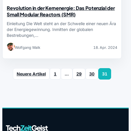
Revolution in der Kernenergie: Das Potenzial der
Small Modular Reactors (SMR)
Einleitung Die Welt steht an der Schwelle einer neuen Ära
der Energiegewinnung. Inmitten der globalen
Bestrebungen,…
Wolfgang Walk
18. Apr. 2024
Neuere Artikel
1
…
29
30
31
Tech
Zeit
Geist