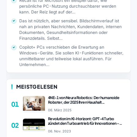
Recall ist für Microsoft ein Beispiel dafür, wie
persönliche PC-Nutzung durchsuchbarer werden
kann. Der Reiz liegt auf der…
Das ist nützlich, aber sensibel. Bildschirmverlauf ist
nah an privaten Nachrichten, Kundendaten, internen
Dokumenten, Gesundheitsinformationen oder
Finanzdetails. Selbst…
Copilot+ PCs verschieben die Erwartung an
Windows-Geräte. Sie sollen KI-Funktionen schneller,
unmittelbarer und teilweise lokal ausführen. Für
Unternehmen…
MEISTGELESEN
4NE-1 von Neura Robotics: Der humanoide
Roboter, der 2025 Ihren Haushalt
01
revolutionieren könnte
06. März 2025
Revolution im KI-Horizont: GPT-4 Turbo
zündet den Turboantrieb für Innovationen –
02
ChatGPT Revolution!
06. Nov. 2023