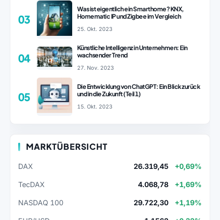
Was ist eigentlich ein Smarthome? KNX,
Homematic IP und Zigbee im Vergleich
03
25. Okt. 2023
Künstliche Intelligenz in Unternehmen: Ein
wachsender Trend
04
27. Nov. 2023
Die Entwicklung von ChatGPT: Ein Blick zurück
und in die Zukunft (Teil 1)
05
15. Okt. 2023
MARKTÜBERSICHT
DAX
26.319,45
+0,69%
TecDAX
4.068,78
+1,69%
NASDAQ 100
29.722,30
+1,19%