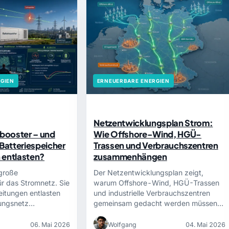
GIEN
ERNEUERBARE ENERGIEN
Netzentwicklungsplan Strom:
zbooster – und
Wie Offshore-Wind, HGÜ-
atteriespeicher
Trassen und Verbrauchszentren
 entlasten?
zusammenhängen
große
Der Netzentwicklungsplan zeigt,
ür das Stromnetz. Sie
warum Offshore-Wind, HGÜ-Trassen
Leitungen entlasten
und industrielle Verbrauchszentren
gungsnetz…
gemeinsam gedacht werden müssen –
und weshalb…
06. Mai 2026
Wolfgang
04. Mai 2026