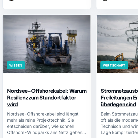
WISSEN
WIRTSCHAFT
Nordsee-Offshorekabel: Warum
Stromnetzausb
Resilienz zum Standortfaktor
Freileitungen E
wird
überlegen sind
Nordsee-Offshorekabel sind längst
Beim Stromnetzaus
mehr als reine Projekttechnik. Sie
oft als die moder
entscheiden darüber, wie schnell
Technisch und wirt
Offshore-Windparks ans Netz gehen,
Lage komplizierte