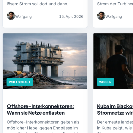
lösen: Strom soll dort und dann…
Strom der Turbin
Wolfgang
15. Apr. 2026
Wolfgang
WIRTSCHAFT
WISSEN
Offshore-Interkonnektoren:
Kuba im Blackou
Wann sie Netze entlasten
Stromnetze wirk
Offshore-Interkonnektoren gelten als
Der erneute lande
möglicher Hebel gegen Engpässe im
in Kuba zeigt, wie 