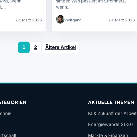
wird, wenn
simpel: Was passiert im Stromnetz,
d,…
wenn…
22. März 2026
Wolfgang
20. März 2026
1
2
Ältere Artikel
ATEGORIEN
AKTUELLE THEMEN
chnik
KI & Zukunft der Arbeit
Energiewende 2030
rtschaft
Märkte & Finanzen