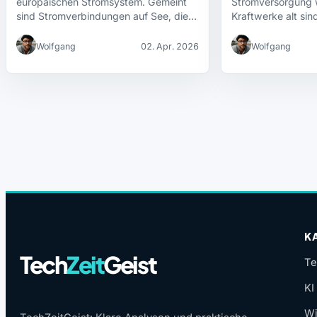
europäischen Stromsystem. Gemeint
Stromversorgung 
sind Stromverbindungen auf See, die…
Kraftwerke alt sin
Wolfgang
02. Apr. 2026
Wolfgang
K
Tech
Zeit
Geist
Te
KI
Wi