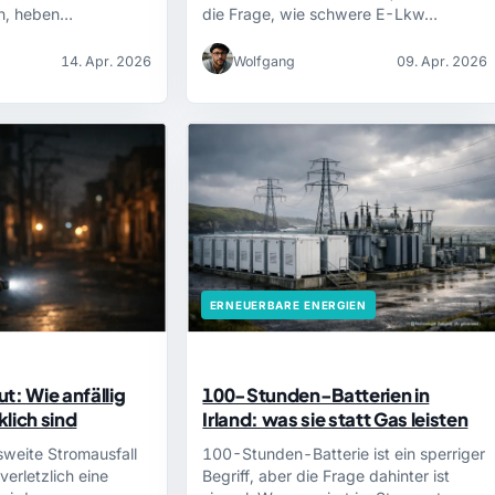
en, heben…
die Frage, wie schwere E-Lkw…
14. Apr. 2026
Wolfgang
09. Apr. 2026
ERNEUERBARE ENERGIEN
t: Wie anfällig
100-Stunden-Batterien in
lich sind
Irland: was sie statt Gas leisten
sweite Stromausfall
100-Stunden-Batterie ist ein sperriger
verletzlich eine
Begriff, aber die Frage dahinter ist