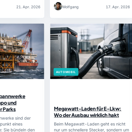
21. Apr. 2026
Wolfgang
17. Apr. 2026
AUTOMOBIL
pannwerke
mpo und
Megawatt-Laden für E-Lkw:
r Parks
Wo der Ausbau wirklich hakt
werke sind der
npunkt eines
Beim Megawatt-Laden geht es nicht
: Sie bündeln den
nur um schnellere Stecker, sondern um