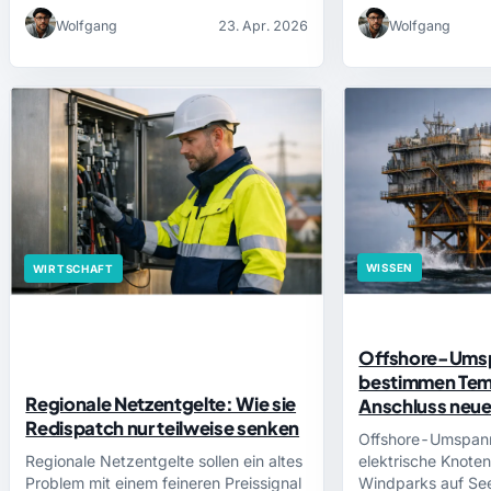
…
Wolfgang
23. Apr. 2026
Wolfgang
WISSEN
WIRTSCHAFT
Offshore-Ums
bestimmen Te
Regionale Netzentgelte: Wie sie
Anschluss neue
Redispatch nur teilweise senken
Offshore-Umspann
Regionale Netzentgelte sollen ein altes
elektrische Knote
Problem mit einem feineren Preissignal
Windparks auf See