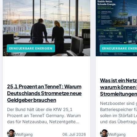
ERNEUERBARE ENERGIEN
ERNEUERBARE ENER
Was ist ein Net
25,1 Prozent an TenneT: Warum
warum können B
Deutschlands Stromnetze neue
Stromleitungen
Geldgeber brauchen
Netzbooster sind 
Der Bund hält über die KfW 25,1
Batteriespeicher f
Prozent an TenneT Germany. Warum
sollen im Störfall 
das für Netzausbau, Netzentgelte…
und das Übertra
Wolfgang
06. Juli 2026
Wolfgang