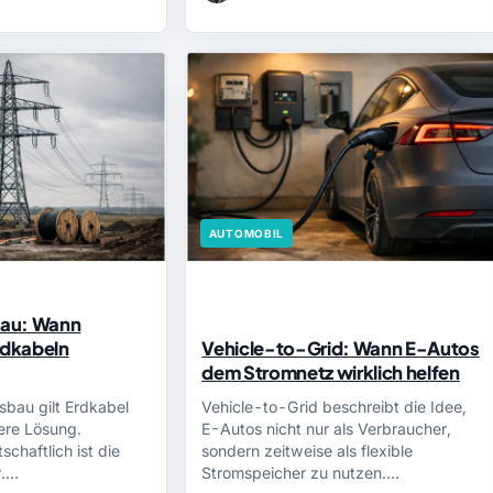
AUTOMOBIL
au: Wann
rdkabeln
Vehicle-to-Grid: Wann E-Autos
dem Stromnetz wirklich helfen
bau gilt Erdkabel
Vehicle-to-Grid beschreibt die Idee,
nere Lösung.
E-Autos nicht nur als Verbraucher,
schaftlich ist die
sondern zeitweise als flexible
r.…
Stromspeicher zu nutzen.…