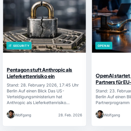
IT SECURITY
OPENAI
Pentagon stuft Anthropic als
OpenAI startet 
Lieferkettenrisiko ein
Partners für EU
Stand: 28. February 2026, 17:45 Uhr
Berlin Auf einen Blick Das US-
Stand: 23. Februa
Verteidigungsministerium hat
Berlin Auf einen B
Anthropic als Lieferkettenrisiko…
Partnerprogramm 
Wolfgang
28. Feb. 2026
Wolfgang