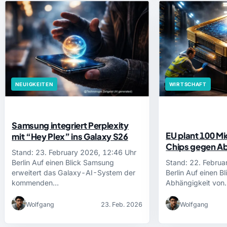
NEUIGKEITEN
WIRTSCHAFT
Samsung integriert Perplexity
EU plant 100 Mio
mit “Hey Plex” ins Galaxy S26
Chips gegen A
Stand: 23. February 2026, 12:46 Uhr
Berlin Auf einen Blick Samsung
Stand: 22. Februa
erweitert das Galaxy-AI-System der
Berlin Auf einen Bl
kommenden…
Abhängigkeit von
Wolfgang
23. Feb. 2026
Wolfgang