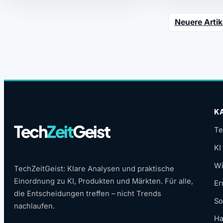
Neuere Artik
K
Tech
Zeit
Geist
Te
KI
Wi
TechZeitGeist: Klare Analysen und praktische
Einordnung zu KI, Produkten und Märkten. Für alle,
Er
die Entscheidungen treffen – nicht Trends
So
nachlaufen.
Ha