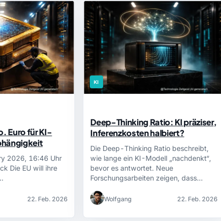
KI
Deep-Thinking Ratio: KI präziser,
. Euro für KI-
Inferenzkosten halbiert?
bhängigkeit
Die Deep-Thinking Ratio beschreibt,
ry 2026, 16:46 Uhr
wie lange ein KI-Modell „nachdenkt“,
ick Die EU will ihre
bevor es antwortet. Neue
…
Forschungsarbeiten zeigen, dass…
22. Feb. 2026
Wolfgang
22. Feb. 2026