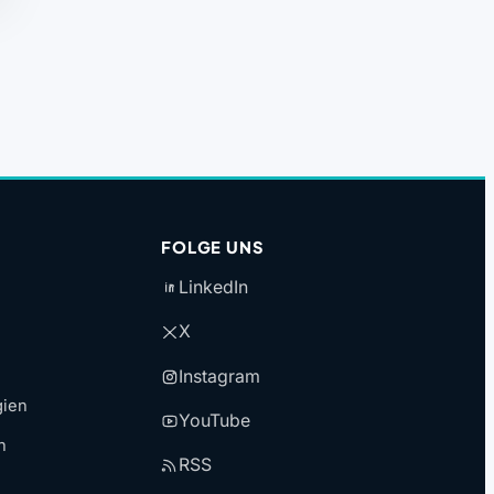
FOLGE UNS
LinkedIn
X
Instagram
gien
YouTube
n
RSS