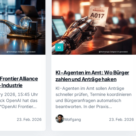
KI
KI-Agenten im Amt: Wo Bürger
Frontier Alliance
zahlen und Anträge haken
-Industrie
KI-Agenten im Amt sollen Anträge
ry 2026, 15:45 Uhr
schneller prüfen, Termine koordinieren
lick OpenAI hat das
und Bürgeranfragen automatisch
“OpenAI Frontier…
beantworten. In der Praxis…
23. Feb. 2026
Wolfgang
23. Feb. 2026