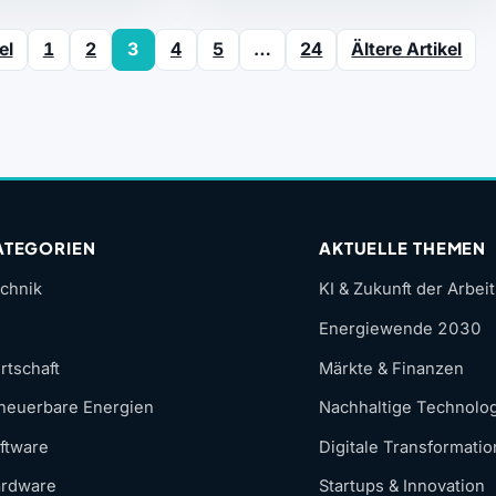
el
1
2
3
4
5
…
24
Ältere Artikel
ATEGORIEN
AKTUELLE THEMEN
chnik
KI & Zukunft der Arbeit
Energiewende 2030
rtschaft
Märkte & Finanzen
neuerbare Energien
Nachhaltige Technolo
ftware
Digitale Transformatio
rdware
Startups & Innovation