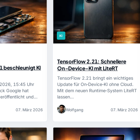
KI
TensorFlow 2.21: Schnellere
1 beschleunigt KI
On‑Device‑KI mit LiteRT
TensorFlow 2.21 bringt ein wichtiges
 2026, 15:45 Uhr
Update für On‑Device‑KI ohne Cloud.
lick Google hat
Mit dem neuen Runtime‑System LiteRT
eröffentlicht und…
lassen…
07. März 2026
Wolfgang
07. März 2026