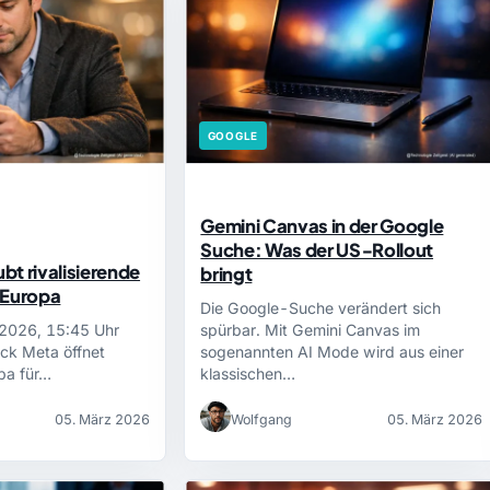
GOOGLE
Gemini Canvas in der Google
Suche: Was der US‑Rollout
t rivalisierende
bringt
 Europa
Die Google-Suche verändert sich
 2026, 15:45 Uhr
spürbar. Mit Gemini Canvas im
lick Meta öffnet
sogenannten AI Mode wird aus einer
pa für…
klassischen…
05. März 2026
Wolfgang
05. März 2026