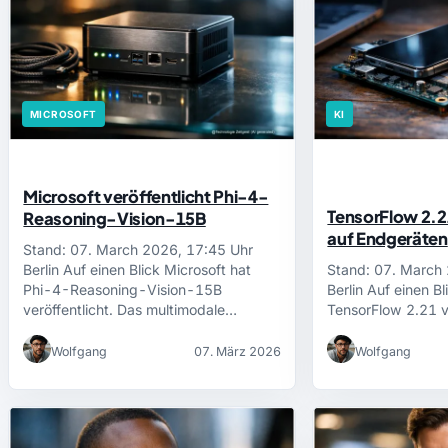
MICROSOFT
KI
Microsoft veröffentlicht Phi-4-
TensorFlow 2.2
Reasoning-Vision-15B
auf Endgeräten
Stand: 07. March 2026, 17:45 Uhr
Berlin Auf einen Blick Microsoft hat
Stand: 07. March
Phi-4-Reasoning-Vision-15B
Berlin Auf einen B
veröffentlicht. Das multimodale…
TensorFlow 2.21 v
Wolfgang
07. März 2026
Wolfgang