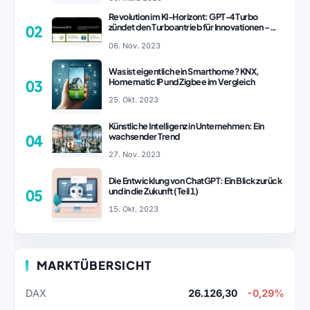
Revolution im KI-Horizont: GPT-4 Turbo
zündet den Turboantrieb für Innovationen –
02
ChatGPT Revolution!
06. Nov. 2023
Was ist eigentlich ein Smarthome? KNX,
Homematic IP und Zigbee im Vergleich
03
25. Okt. 2023
Künstliche Intelligenz in Unternehmen: Ein
wachsender Trend
04
27. Nov. 2023
Die Entwicklung von ChatGPT: Ein Blick zurück
und in die Zukunft (Teil 1)
05
15. Okt. 2023
MARKTÜBERSICHT
DAX
26.126,30
-0,29%