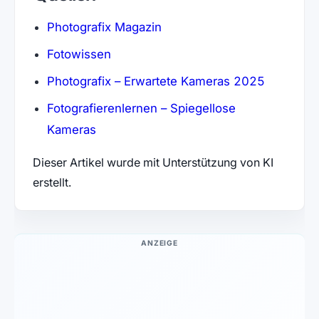
(öffnet in neuem Tab)
Photografix Magazin
(öffnet in neuem Tab)
Fotowissen
(öffnet i
Photografix – Erwartete Kameras 2025
Fotografierenlernen – Spiegellose
(öffnet in neuem Tab)
Kameras
Dieser Artikel wurde mit Unterstützung von KI
erstellt.
ANZEIGE