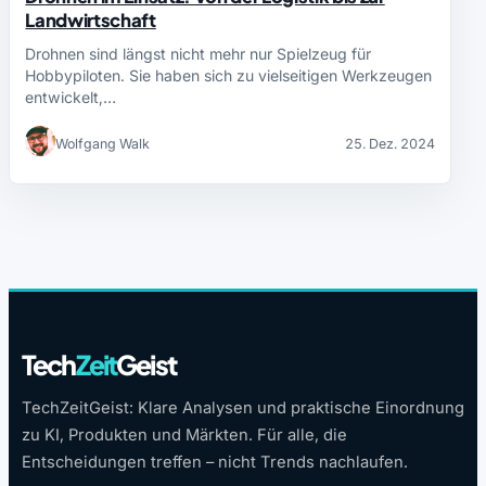
Landwirtschaft
Drohnen sind längst nicht mehr nur Spielzeug für
Hobbypiloten. Sie haben sich zu vielseitigen Werkzeugen
entwickelt,…
Wolfgang Walk
25. Dez. 2024
Tech
Zeit
Geist
TechZeitGeist: Klare Analysen und praktische Einordnung
zu KI, Produkten und Märkten. Für alle, die
Entscheidungen treffen – nicht Trends nachlaufen.