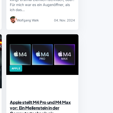
Für mich war es ein Augenöffner, als
ich das…
Wolfgang Walk
04. Nov. 2024
APPLE
Apple stellt M4 Pro und M4 Max
vor: Ein Meilenstein in der