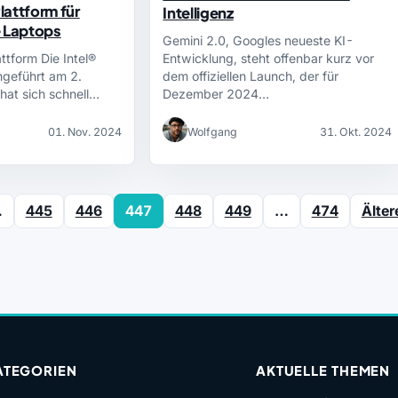
Plattform für
Intelligenz
e Laptops
Gemini 2.0, Googles neueste KI-
attform Die Intel®
Entwicklung, steht offenbar kurz vor
ngeführt am 2.
dem offiziellen Launch, der für
at sich schnell…
Dezember 2024…
01. Nov. 2024
Wolfgang
31. Okt. 2024
…
445
446
447
448
449
…
474
Älter
ATEGORIEN
AKTUELLE THEMEN