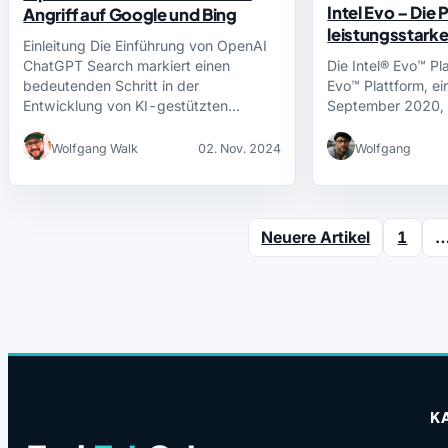
Intel Evo – Die 
Angriff auf Google und Bing
leistungsstark
Einleitung Die Einführung von OpenAI
ChatGPT Search markiert einen
Die Intel® Evo™ Pl
bedeutenden Schritt in der
Evo™ Plattform, ei
Entwicklung von KI-gestützten…
September 2020, h
Wolfgang Walk
02. Nov. 2024
Wolfgang
Neuere Artikel
1
K