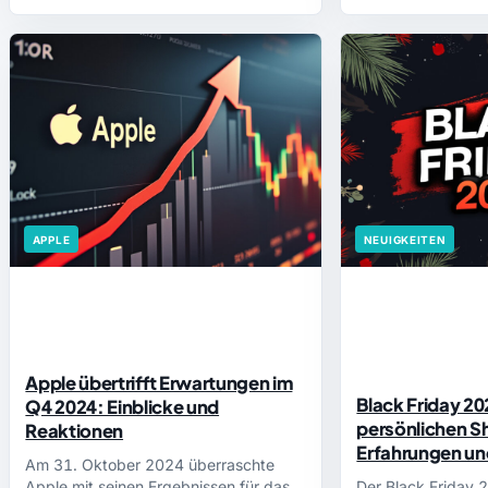
APPLE
NEUIGKEITEN
Apple übertrifft Erwartungen im
Black Friday 2
Q4 2024: Einblicke und
persönlichen 
Reaktionen
Erfahrungen un
Am 31. Oktober 2024 überraschte
Apple mit seinen Ergebnissen für das
Der Black Friday 