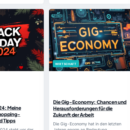
WIRTSCHAFT
Die Gig-Economy: Chancen und
024: Meine
Herausforderungen für die
Shopping-
Zukunft der Arbeit
d Tipps
Die Gig-Economy hat in den letzten
2024 steht vor der
Jahren enorm an Bedeutung