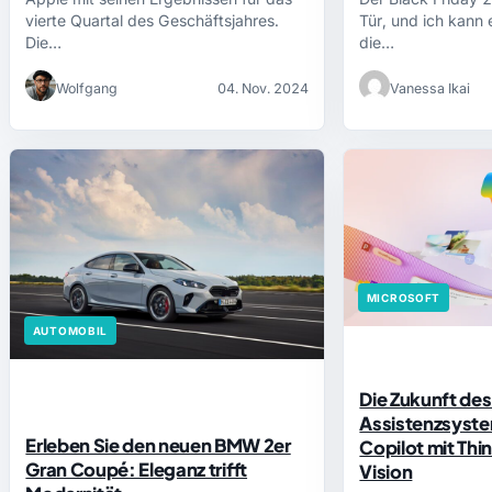
vierte Quartal des Geschäftsjahres.
Tür, und ich kann 
Die…
die…
Wolfgang
04. Nov. 2024
Vanessa Ikai
MICROSOFT
AUTOMOBIL
Die Zukunft des
Assistenzsyste
Erleben Sie den neuen BMW 2er
Copilot mit Thi
Gran Coupé: Eleganz trifft
Vision