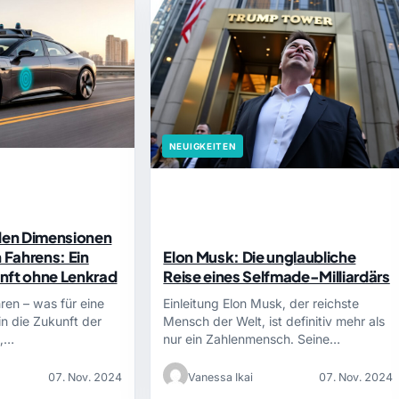
NEUIGKEITEN
nden Dimensionen
Fahrens: Ein
Elon Musk: Die unglaubliche
kunft ohne Lenkrad
Reise eines Selfmade-Milliardärs
en – was für eine
Einleitung Elon Musk, der reichste
in die Zukunft der
Mensch der Welt, ist definitiv mehr als
h,…
nur ein Zahlenmensch. Seine…
07. Nov. 2024
Vanessa Ikai
07. Nov. 2024