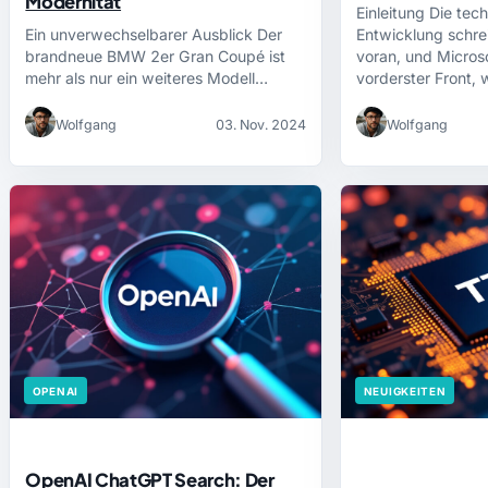
Modernität
Einleitung Die tec
Ein unverwechselbarer Ausblick Der
Entwicklung schre
brandneue BMW 2er Gran Coupé ist
voran, und Microso
mehr als nur ein weiteres Modell…
vorderster Front,
Wolfgang
03. Nov. 2024
Wolfgang
OPENAI
NEUIGKEITEN
OpenAI ChatGPT Search: Der