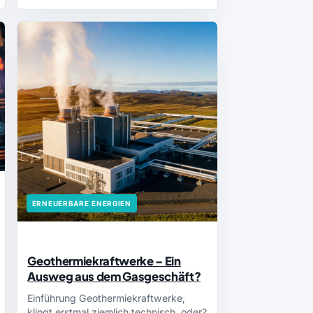
ERNEUERBARE ENERGIEN
Geothermiekraftwerke – Ein
Ausweg aus dem Gasgeschäft?
Einführung Geothermiekraftwerke,
klingt erstmal ziemlich technisch, oder?