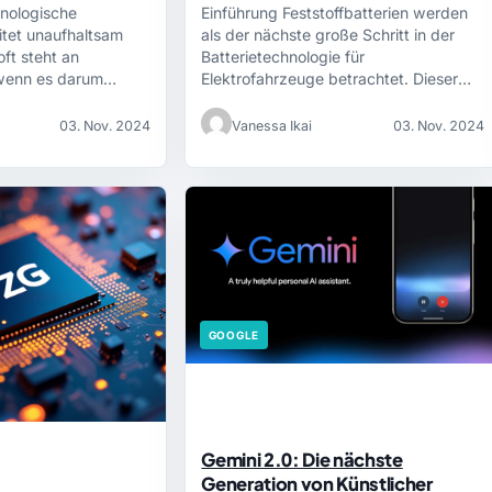
hnologische
Einführung Feststoffbatterien werden
itet unaufhaltsam
als der nächste große Schritt in der
ft steht an
Batterietechnologie für
 wenn es darum…
Elektrofahrzeuge betrachtet. Dieser
Artikel…
03. Nov. 2024
Vanessa Ikai
03. Nov. 2024
GOOGLE
Gemini 2.0: Die nächste
Generation von Künstlicher