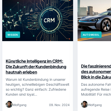
WISSEN
AUTOMOBIL
Künstliche Intelligenz im CRM:
Die fasziniere
Die Zukunft der Kundenbindung
des autonomen 
hautnah erleben
Blick in die Zu
Warum ist Kundenbindung in unserer
heutigen, schnelllebigen Geschäftswelt
Das autonome Fahr
so wichtig? Ganz einfach: Zufriedene
aufregende Reise 
Kunden sind loyal…
Mobilität! Für mic
Wolfgang
09. Nov. 2024
Wolfgang