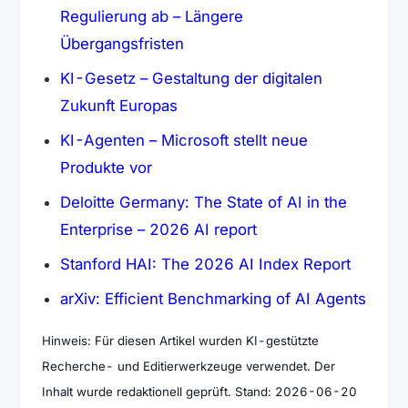
Regulierung ab – Längere
(öffnet in neuem Tab)
Übergangsfristen
KI-Gesetz – Gestaltung der digitalen
(öffnet in neuem Tab)
Zukunft Europas
KI-Agenten – Microsoft stellt neue
(öffnet in neuem Tab)
Produkte vor
Deloitte Germany: The State of AI in the
(öffnet in neuem Tab
Enterprise – 2026 AI report
(öffnet
Stanford HAI: The 2026 AI Index Report
(öffn
arXiv: Efficient Benchmarking of AI Agents
Hinweis: Für diesen Artikel wurden KI-gestützte
Recherche- und Editierwerkzeuge verwendet. Der
Inhalt wurde redaktionell geprüft. Stand: 2026-06-20