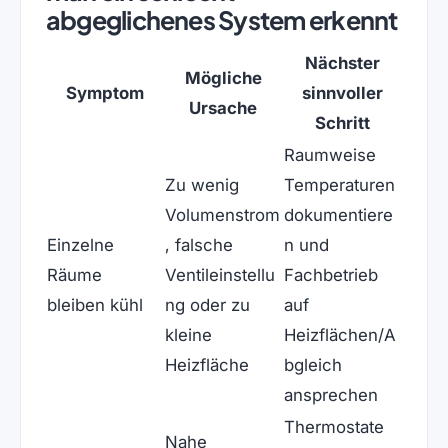
abgeglichenes System erkennt
Nächster
Mögliche
Symptom
sinnvoller
Ursache
Schritt
Raumweise
Zu wenig
Temperaturen
Volumenstrom
dokumentiere
Einzelne
, falsche
n und
Räume
Ventileinstellu
Fachbetrieb
bleiben kühl
ng oder zu
auf
kleine
Heizflächen/A
Heizfläche
bgleich
ansprechen
Thermostate
Nahe