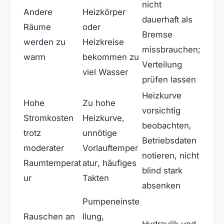
nicht
Andere
Heizkörper
dauerhaft als
Räume
oder
Bremse
werden zu
Heizkreise
missbrauchen;
warm
bekommen zu
Verteilung
viel Wasser
prüfen lassen
Heizkurve
Hohe
Zu hohe
vorsichtig
Stromkosten
Heizkurve,
beobachten,
trotz
unnötige
Betriebsdaten
moderater
Vorlauftemper
notieren, nicht
Raumtemperat
atur, häufiges
blind stark
ur
Takten
absenken
Pumpeneinste
Rauschen an
llung,