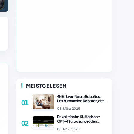
MEISTGELESEN
4NE-1 von Neura Robotics:
Der humanoide Roboter, der
01
2025 Ihren Haushalt
06. März 2025
revolutionieren könnte
Revolution im KI-Horizont:
GPT-4 Turbo zündet den
02
Turboantrieb für Innovationen
06. Nov. 2023
– ChatGPT Revolution!