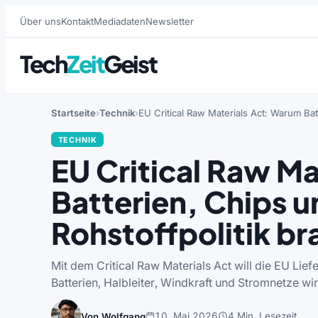
Über uns
Kontakt
Mediadaten
Newsletter
Tech
Zeit
Geist
Startseite
Technik
EU Critical Raw Materials Act: Warum Bat
TECHNIK
EU Critical Raw M
Batterien, Chips u
Rohstoffpolitik b
Mit dem Critical Raw Materials Act will die EU Lie
Batterien, Halbleiter, Windkraft und Stromnetze wir
10. Mai 2026
4 Min. Lesezeit
Von Wolfgang