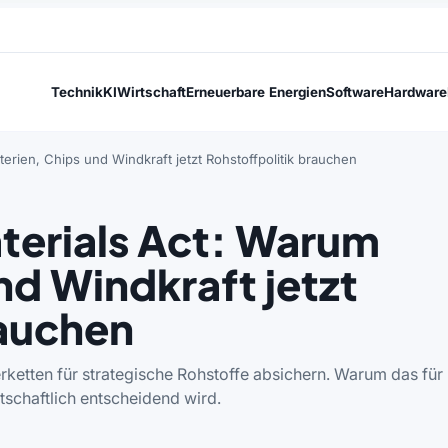
Technik
KI
Wirtschaft
Erneuerbare Energien
Software
Hardware
terien, Chips und Windkraft jetzt Rohstoffpolitik brauchen
aterials Act: Warum
nd Windkraft jetzt
rauchen
ferketten für strategische Rohstoffe absichern. Warum das für
tschaftlich entscheidend wird.