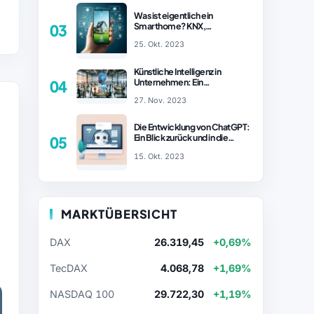
Was ist eigentlich ein
Smarthome? KNX,
03
Homematic IP und Zigbee im
25. Okt. 2023
Vergleich
Künstliche Intelligenz in
Unternehmen: Ein
04
wachsender Trend
27. Nov. 2023
Die Entwicklung von ChatGPT:
Ein Blick zurück und in die
05
Zukunft (Teil 1)
15. Okt. 2023
MARKTÜBERSICHT
DAX
26.319,45
+0,69%
TecDAX
4.068,78
+1,69%
NASDAQ 100
29.722,30
+1,19%