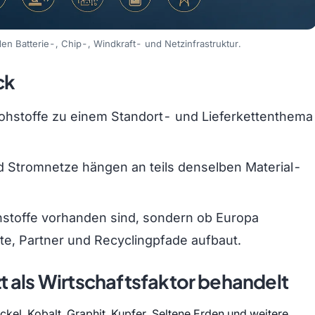
den Batterie-, Chip-, Windkraft- und Netzinfrastruktur.
ck
Rohstoffe zu einem Standort- und Lieferkettenthema
nd Stromnetze hängen an teils denselben Material-
Rohstoffe vorhanden sind, sondern ob Europa
e, Partner und Recyclingpfade aufbaut.
t als Wirtschaftsfaktor behandelt
ickel, Kobalt, Graphit, Kupfer, Seltene Erden und weitere