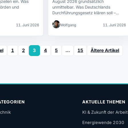
gzeilen ein. Was
August 2026 grundsätzlich
örden und
unmittelbar. Was Deutschlands
Durchführungsgesetz klären soll –
und…
11. Juni 2026
Wolfgang
11. Juni 2026
el
1
2
3
4
5
…
15
Ältere Artikel
ATEGORIEN
AKTUELLE THEMEN
chnik
KI & Zukunft der Arbeit
Energiewende 2030