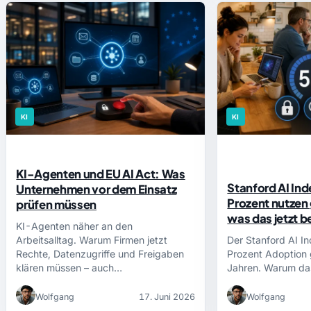
KI
KI
KI-Agenten und EU AI Act: Was
Stanford AI Ind
Unternehmen vor dem Einsatz
Prozent nutzen 
prüfen müssen
was das jetzt 
KI-Agenten näher an den
Arbeitsalltag. Warum Firmen jetzt
Der Stanford AI I
Rechte, Datenzugriffe und Freigaben
Prozent Adoption g
klären müssen – auch…
Jahren. Warum d
Wolfgang
17. Juni 2026
Wolfgang