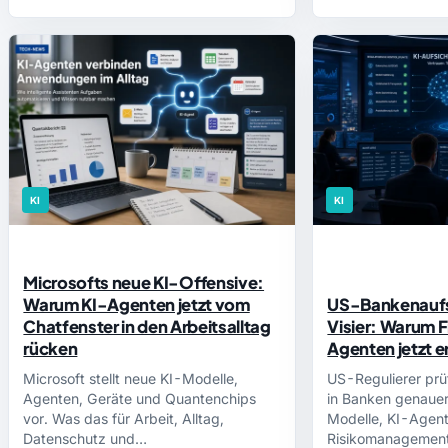
KI
KI
Microsofts neue KI-Offensive:
Warum KI-Agenten jetzt vom
US-Bankenaufsi
Chatfenster in den Arbeitsalltag
Visier: Warum F
rücken
Agenten jetzt 
Microsoft stellt neue KI-Modelle,
US-Regulierer prü
Agenten, Geräte und Quantenchips
in Banken genauer
vor. Was das für Arbeit, Alltag,
Modelle, KI-Agen
Datenschutz und…
Risikomanagement