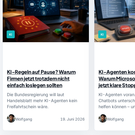
KI
KI
KI-Regeln auf Pause? Warum
KI-Agenten ko
Firmen jetzt trotzdem nicht
Warum Microso
einfach loslegen sollten
jetzt klare Sto
Die Bundesregierung will laut
KI-Agenten voran.
Handelsblatt mehr KI-Agenten kein
Chatbots untersch
Freifahrtschein wäre.
helfen können – 
Wolfgang
19. Juni 2026
Wolfgang