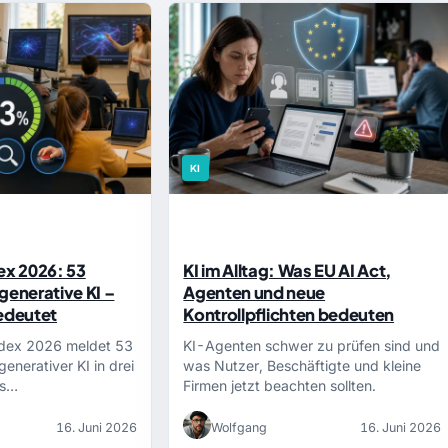
KI
ex 2026: 53
KI im Alltag: Was EU AI Act,
generative KI –
Agenten und neue
bedeutet
Kontrollpflichten bedeuten
ndex 2026 meldet 53
KI-Agenten schwer zu prüfen sind und
enerativer KI in drei
was Nutzer, Beschäftigte und kleine
as…
Firmen jetzt beachten sollten.
16. Juni 2026
Wolfgang
16. Juni 2026