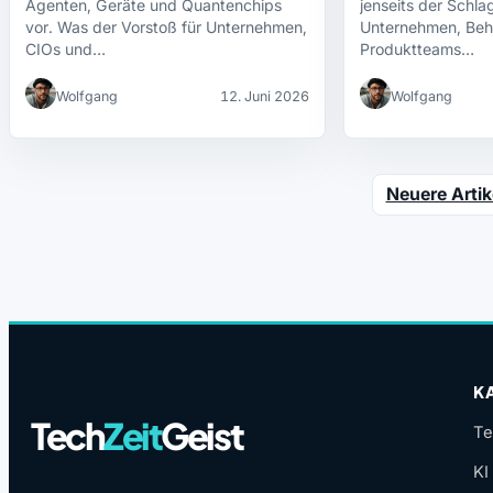
Agenten, Geräte und Quantenchips
jenseits der Schla
vor. Was der Vorstoß für Unternehmen,
Unternehmen, Beh
CIOs und…
Produktteams…
Wolfgang
12. Juni 2026
Wolfgang
Neuere Artik
K
Tech
Zeit
Geist
Te
KI