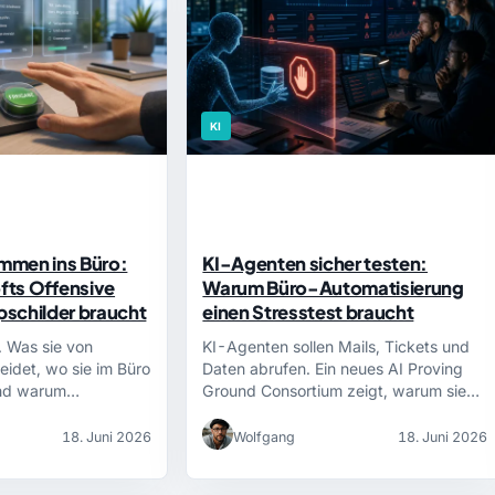
KI
mmen ins Büro:
KI-Agenten sicher testen:
fts Offensive
Warum Büro-Automatisierung
ppschilder braucht
einen Stresstest braucht
 Was sie von
KI-Agenten sollen Mails, Tickets und
eidet, wo sie im Büro
Daten abrufen. Ein neues AI Proving
und warum…
Ground Consortium zeigt, warum sie…
18. Juni 2026
Wolfgang
18. Juni 2026