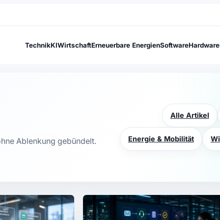
Technik
KI
Wirtschaft
Erneuerbare Energien
Software
Hardware
Alle Artikel
Energie & Mobilität
Wi
 ohne Ablenkung gebündelt.