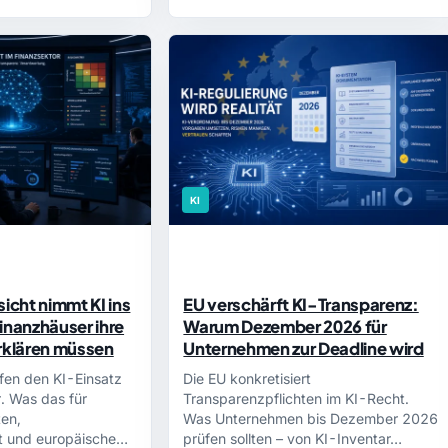
KI
cht nimmt KI ins
EU verschärft KI-Transparenz:
inanzhäuser ihre
Warum Dezember 2026 für
erklären müssen
Unternehmen zur Deadline wird
fen den KI-Einsatz
Die EU konkretisiert
. Was das für
Transparenzpflichten im KI-Recht.
ten,
Was Unternehmen bis Dezember 2026
 und europäische
prüfen sollten – von KI-Inventar…