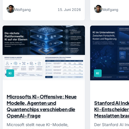
Finanzhäuser…
Wolfgang
15. Juni 2026
Wolfgang
KI
KI
Microsofts KI-Offensive: Neue
Modelle, Agenten und
Stanford AI In
Quantenchips verschieben die
KI-Entscheider 
OpenAI-Frage
Messlatten br
Microsoft stellt neue KI-Modelle,
Der Stanford AI I