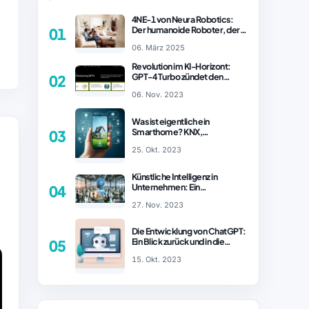
4NE-1 von Neura Robotics:
Der humanoide Roboter, der
01
2025 Ihren Haushalt
06. März 2025
revolutionieren könnte
Revolution im KI-Horizont:
GPT-4 Turbo zündet den
02
Turboantrieb für Innovationen
06. Nov. 2023
– ChatGPT Revolution!
Was ist eigentlich ein
Smarthome? KNX,
03
Homematic IP und Zigbee im
25. Okt. 2023
Vergleich
Künstliche Intelligenz in
n
Unternehmen: Ein
04
wachsender Trend
27. Nov. 2023
Die Entwicklung von ChatGPT:
Ein Blick zurück und in die
05
Zukunft (Teil 1)
15. Okt. 2023