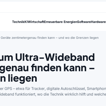
Technik
KI
Wirtschaft
Erneuerbare Energien
Software
Hardware
eräte zentimetergenau finden kann – und wo die Grenzen liegen
rum Ultra-Wideband
genau finden kann –
n liegen
r GPS – etwa für Tracker, digitale Autoschlüssel, Smartpho
eband funktioniert, wo die Technik wirklich hilft und welch