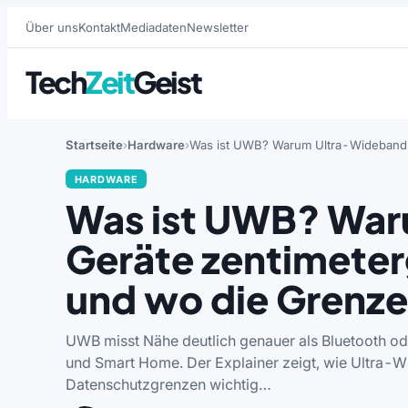
Über uns
Kontakt
Mediadaten
Newsletter
Tech
Zeit
Geist
Startseite
Hardware
Was ist UWB? Warum Ultra-Wideband G
HARDWARE
Was ist UWB? Wa
Geräte zentimeter
und wo die Grenze
UWB misst Nähe deutlich genauer als Bluetooth ode
und Smart Home. Der Explainer zeigt, wie Ultra-Wid
Datenschutzgrenzen wichtig…