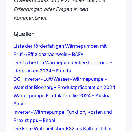
Invertertechnik und PV? Teilen Sie Ihre
Erfahrungen oder Fragen in den
Kommentaren.
Quellen
Liste der förderfähigen Wärmepumpen mit
(öffnet in neuem Tab)
Prüf-/Effizienznachweis – BAFA
Die 15 besten Wärmepumpenhersteller und –
(öffnet in neuem Tab)
Lieferanten 2024 – Exinda
DC-Inverter-Luft/Wasser-Wärmepumpe –
(öffnet
Wamsler Bioenergy Produktpräsentation 2024
Wärmepumpe Produktfamilie 2024 – Austria
(öffnet in neuem Tab)
Email
Inverter-Wärmepumpe: Funktion, Kosten und
(öffnet in neuem Tab)
Praxistipps – Enpal
Die kalte Wahrheit über R32 als Kältemittel in