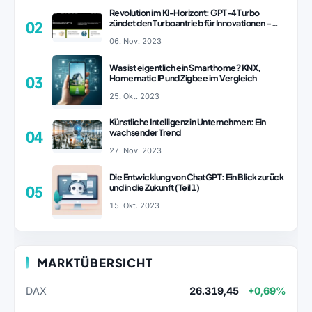
Revolution im KI-Horizont: GPT-4 Turbo
zündet den Turboantrieb für Innovationen –
02
ChatGPT Revolution!
06. Nov. 2023
Was ist eigentlich ein Smarthome? KNX,
Homematic IP und Zigbee im Vergleich
03
25. Okt. 2023
Künstliche Intelligenz in Unternehmen: Ein
wachsender Trend
04
27. Nov. 2023
Die Entwicklung von ChatGPT: Ein Blick zurück
und in die Zukunft (Teil 1)
05
15. Okt. 2023
MARKTÜBERSICHT
DAX
26.319,45
+0,69%