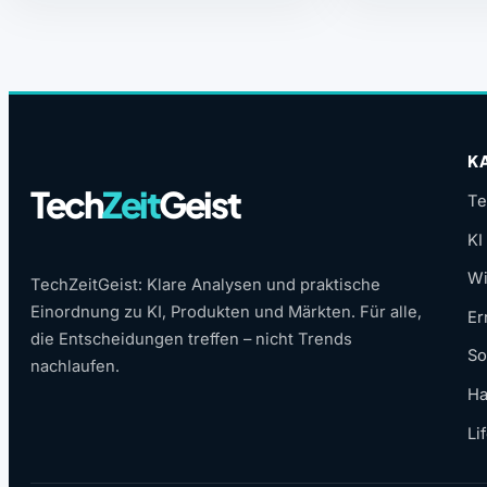
K
Tech
Zeit
Geist
Te
KI
Wi
TechZeitGeist: Klare Analysen und praktische
Einordnung zu KI, Produkten und Märkten. Für alle,
Er
die Entscheidungen treffen – nicht Trends
So
nachlaufen.
Ha
Li