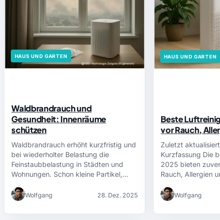
HAUS UND GARTEN
HAUS UND GARTEN
Waldbrandrauch und
Gesundheit: Innenräume
Beste Luftreini
schützen
vor Rauch, All
Waldbrandrauch erhöht kurzfristig und
Zuletzt aktualisi
bei wiederholter Belastung die
Kurzfassung Die b
Feinstaubbelastung in Städten und
2025 bieten zuver
Wohnungen. Schon kleine Partikel,…
Rauch, Allergien
Wolfgang
28. Dez. 2025
Wolfgang