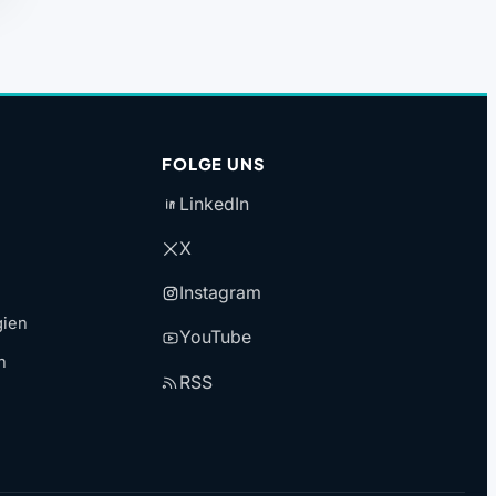
FOLGE UNS
LinkedIn
X
Instagram
gien
YouTube
n
RSS