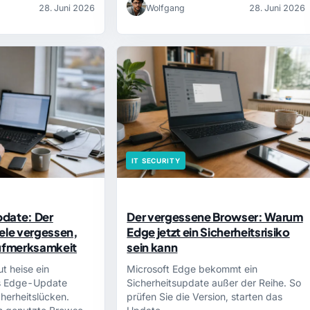
28. Juni 2026
Wolfgang
28. Juni 2026
IT SECURITY
date: Der
Der vergessene Browser: Warum
ele vergessen,
Edge jetzt ein Sicherheitsrisiko
Aufmerksamkeit
sein kann
ut heise ein
Microsoft Edge bekommt ein
s Edge-Update
Sicherheitsupdate außer der Reihe. So
herheitslücken.
prüfen Sie die Version, starten das