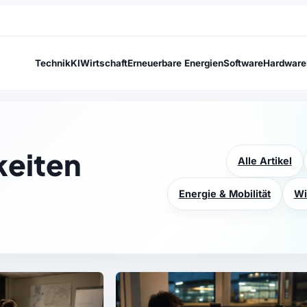
Technik
KI
Wirtschaft
Erneuerbare Energien
Software
Hardware
keiten
Alle Artikel
Energie & Mobilität
Wi