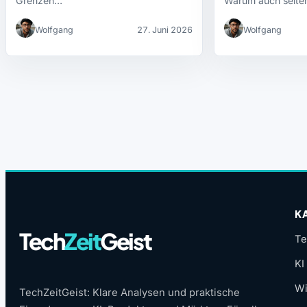
Grenzen…
Warum auch selte
jetzt…
Wolfgang
27. Juni 2026
Wolfgang
K
Tech
Zeit
Geist
Te
KI
Wi
TechZeitGeist: Klare Analysen und praktische