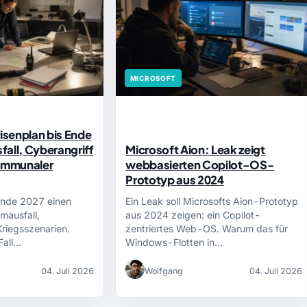
MICROSOFT
risenplan bis Ende
all, Cyberangriff
Microsoft Aion: Leak zeigt
kommunaler
webbasierten Copilot-OS-
Prototyp aus 2024
 Ende 2027 einen
Ein Leak soll Microsofts Aion-Prototyp
omausfall,
aus 2024 zeigen: ein Copilot-
Kriegsszenarien.
zentriertes Web-OS. Warum das für
Fall…
Windows-Flotten in…
04. Juli 2026
Wolfgang
04. Juli 2026