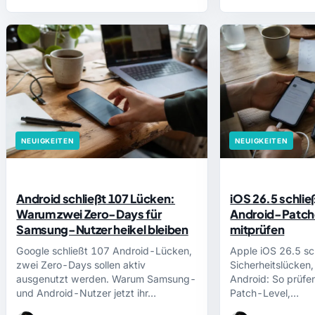
NEUIGKEITEN
NEUIGKEITEN
Android schließt 107 Lücken:
iOS 26.5 schlie
Warum zwei Zero-Days für
Android-Patche
Samsung-Nutzer heikel bleiben
mitprüfen
Google schließt 107 Android-Lücken,
Apple iOS 26.5 sc
zwei Zero-Days sollen aktiv
Sicherheitslücken
ausgenutzt werden. Warum Samsung-
Android: So prüfe
und Android-Nutzer jetzt ihr…
Patch-Level,…