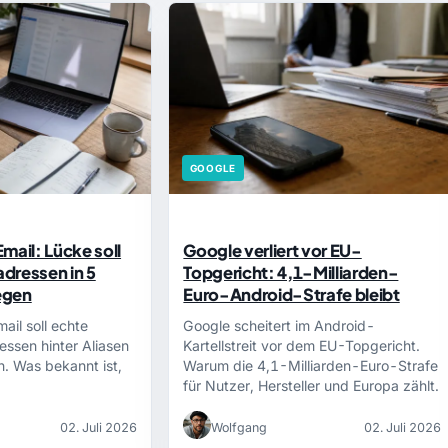
GOOGLE
mail: Lücke soll
Google verliert vor EU-
dressen in 5
Topgericht: 4,1-Milliarden-
egen
Euro-Android-Strafe bleibt
ail soll echte
Google scheitert im Android-
ssen hinter Aliasen
Kartellstreit vor dem EU-Topgericht.
. Was bekannt ist,
Warum die 4,1-Milliarden-Euro-Strafe
für Nutzer, Hersteller und Europa zählt.
02. Juli 2026
Wolfgang
02. Juli 2026