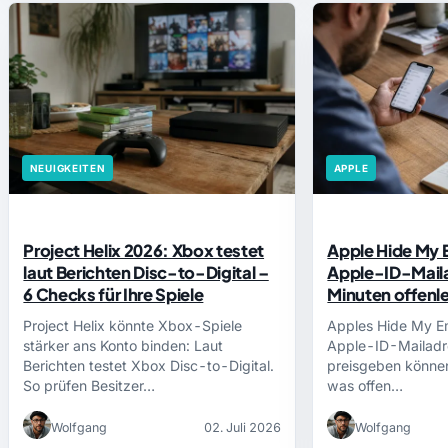
NEUIGKEITEN
APPLE
Project Helix 2026: Xbox testet
Apple Hide My E
laut Berichten Disc-to-Digital –
Apple-ID-Maila
6 Checks für Ihre Spiele
Minuten offenl
Project Helix könnte Xbox-Spiele
Apples Hide My Em
stärker ans Konto binden: Laut
Apple-ID-Mailadre
Berichten testet Xbox Disc-to-Digital.
preisgeben können
So prüfen Besitzer…
was offen…
Wolfgang
02. Juli 2026
Wolfgang