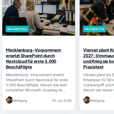
NEUIGKEITEN
NEUIGKEITEN
Mecklenburg-Vorpommern
Viersen plant K
ersetzt SharePoint durch
2027: Stromausf
Nextcloud für erste 5.000
und Krieg als 
Beschäftigte
Praxistest
Mecklenburg-Vorpommern ersetzt
Viersen plant bis
SharePoint durch Nextcloud für erste
Krisenplan für Str
5.000 Beschäftigte. Warum das kein
Cyberangriff und 
kompletter Microsoft-Ausstieg ist
Warum der lokale 
und…
Wolfgang
05. Juli 2026
Wolfgang