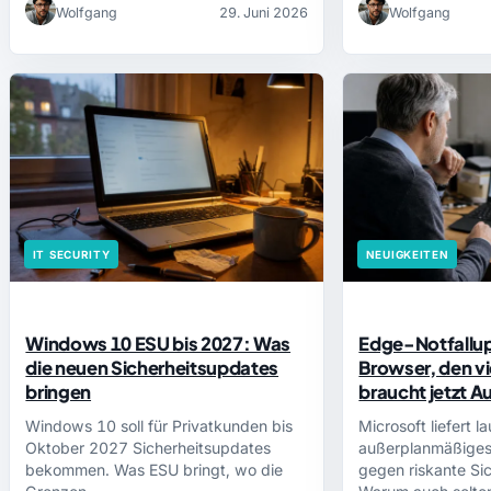
Wolfgang
29. Juni 2026
Wolfgang
IT SECURITY
NEUIGKEITEN
Windows 10 ESU bis 2027: Was
Edge-Notfallup
die neuen Sicherheitsupdates
Browser, den vi
bringen
braucht jetzt 
Windows 10 soll für Privatkunden bis
Microsoft liefert la
Oktober 2027 Sicherheitsupdates
außerplanmäßige
bekommen. Was ESU bringt, wo die
gegen riskante Sic