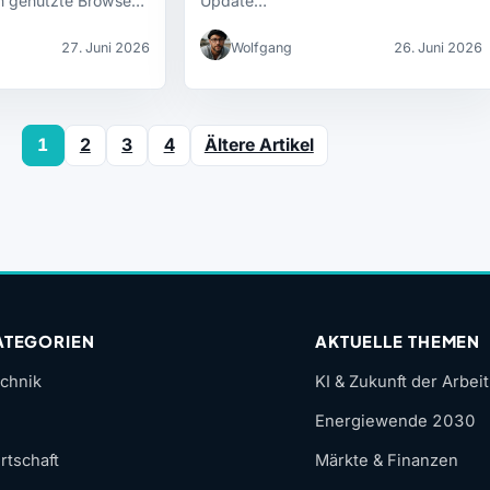
n genutzte Browser
Update…
27. Juni 2026
Wolfgang
26. Juni 2026
1
2
3
4
Ältere Artikel
ATEGORIEN
AKTUELLE THEMEN
chnik
KI & Zukunft der Arbeit
Energiewende 2030
rtschaft
Märkte & Finanzen