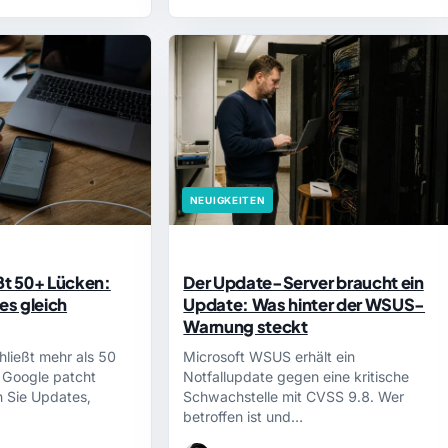
NEUIGKEITEN
ßt 50+ Lücken:
Der Update-Server braucht ein
s gleich
Update: Was hinter der WSUS-
Warnung steckt
hließt mehr als 50
Microsoft WSUS erhält ein
, Google patcht
Notfallupdate gegen eine kritische
n Sie Updates,
Schwachstelle mit CVSS 9.8. Wer
betroffen ist und…