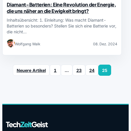
Diamant-Batterien: Eine Revolution der Energie,
die uns näher an die Ewigkeit bringt?
Inhaltsübersicht: 1. Einleitung: Was macht Diamant-
Batterien so besonders? Stellen Sie sich eine Batterie vor,
die nicht…
Wolfgang Walk
08. Dez. 2024
Neuere Artikel
1
…
23
24
25
Tech
Zeit
Geist