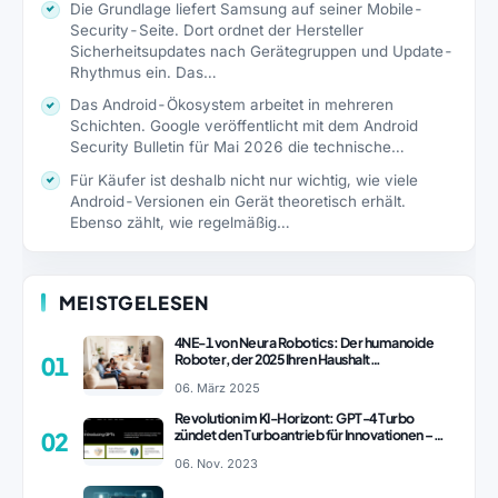
Die Grundlage liefert Samsung auf seiner Mobile-
Security-Seite. Dort ordnet der Hersteller
Sicherheitsupdates nach Gerätegruppen und Update-
Rhythmus ein. Das…
Das Android-Ökosystem arbeitet in mehreren
Schichten. Google veröffentlicht mit dem Android
Security Bulletin für Mai 2026 die technische…
Für Käufer ist deshalb nicht nur wichtig, wie viele
Android-Versionen ein Gerät theoretisch erhält.
Ebenso zählt, wie regelmäßig…
MEISTGELESEN
4NE-1 von Neura Robotics: Der humanoide
Roboter, der 2025 Ihren Haushalt
01
revolutionieren könnte
06. März 2025
Revolution im KI-Horizont: GPT-4 Turbo
zündet den Turboantrieb für Innovationen –
02
ChatGPT Revolution!
06. Nov. 2023