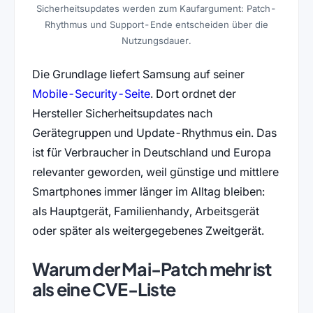
Sicherheitsupdates werden zum Kaufargument: Patch-
Rhythmus und Support-Ende entscheiden über die
Nutzungsdauer.
Die Grundlage liefert Samsung auf seiner
(öffnet in neuem Tab)
Mobile-Security-Seite
. Dort ordnet der
Hersteller Sicherheitsupdates nach
Gerätegruppen und Update-Rhythmus ein. Das
ist für Verbraucher in Deutschland und Europa
relevanter geworden, weil günstige und mittlere
Smartphones immer länger im Alltag bleiben:
als Hauptgerät, Familienhandy, Arbeitsgerät
oder später als weitergegebenes Zweitgerät.
Warum der Mai-Patch mehr ist
als eine CVE-Liste