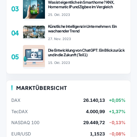
Was ist eigentlich ein Smarthome? KNX,
Homematic IP und Zigbee im Vergleich
03
25. Okt. 2023
Künstliche Intelligenz in Unternehmen: Ein
wachsender Trend
04
27. Nov. 2023
Die Entwicklung von ChatGPT: Ein Blick zurück
und in die Zukunft (Teil 1)
05
15. Okt. 2023
MARKTÜBERSICHT
DAX
26.140,13
+0,05%
TecDAX
4.000,99
+1,37%
NASDAQ 100
29.449,72
-0,13%
EUR/USD
1,1523
-0,08%